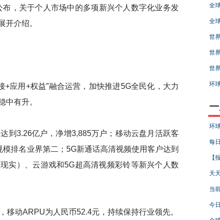
全球
公布，关于个人市场中的多项新兴个人数字化业务发
全球
展开介绍。
世界
世界
世界
环球
+应用+权益”融合运营，加快推进5G全民化，大力
稳中有升。
一
环球
.26亿户，净增3,885万户；移动云盘月活跃客
每日
客户规模排名业界第二；5G新通话高清视频使用客户达到
【报
（扩展现实）、云游戏和5G超高清视频彩铃等新兴个人数
天天
当前
今日
动ARPU为人民币52.4元，持续保持行业领先。