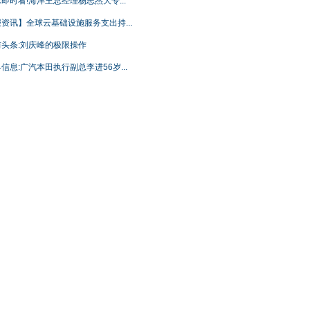
即时看!海洋王总经理杨志杰大专...
资讯】全球云基础设施服务支出持...
前头条:刘庆峰的极限操作
信息:广汽本田执行副总李进56岁...