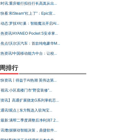
时讯:重庆银行拟任行长高嵩从出...
快看:和Steam“杠上了”：Epic宣...
动态:罗技X钉巢：智能魔法开启AI...
热资讯!AYANEO Pocket S安卓掌...
焦点!沃尔沃汽车：首款纯电豪华M...
热资讯!中国移动能力中台：让校...
周排行
快资讯丨得益于AI热潮 英伟达第...
视讯:小区底楼门市“野蛮装修”...
资讯】高通扩展骁龙G系列掌机芯...
通讯!观点 | 东方甄选入驻淘宝...
最新:满帮二季度调整后净利润7.2...
讯!数据驱动智能决策，鼎捷软件...