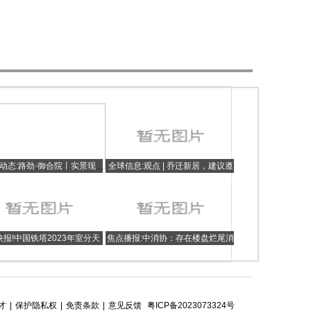
动态:路劲·御合院丨实景现
全球信息:观点 | 乔迁新居，建议遵
墅，万般想象皆可呈现
照这10个传统，不是迷信，是图个
心里踏实
报!中国铁塔2023年室分天
焦点播报:中消协：存在楼盘烂尾消
采：中邮科位居第一中标候选
费者“房财”两空等问题
人
才
|
保护隐私权
|
免责条款
|
意见反馈
粤ICP备2023073324号