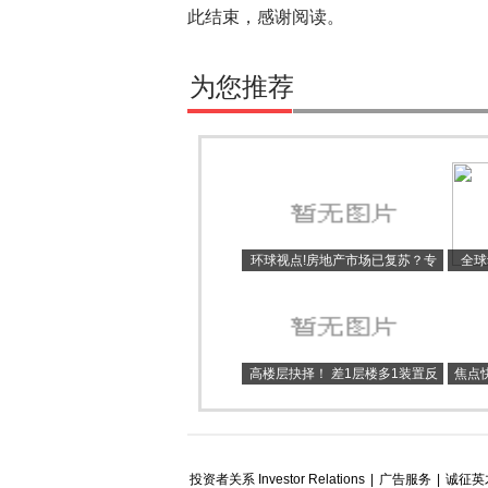
此结束，感谢阅读。
为您推荐
环球视点!房地产市场已复苏？专
全球
家：仍需进一步增信心
高楼层抉择！ 差1层楼多1装置反
焦点快
被唾弃：钱花得莫名其妙
线集
投资者关系 Investor Relations
|
广告服务
|
诚征英