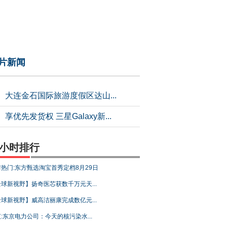
片新闻
大连金石国际旅游度假区达山...
享优先发货权 三星Galaxy新...
4小时排行
热门:东方甄选淘宝首秀定档8月29日
球新视野】扬奇医芯获数千万元天...
球新视野】威高洁丽康完成数亿元...
:东京电力公司：今天的核污染水...