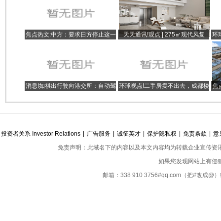
焦点热文:中方：要求日方停止这一
天天通讯!观点 | 275㎡现代风复
环
错误行为！
式，她家有种把家住到爽的快乐！
额
消息!如祺出行驶向港交所：自动驾
环球视点!二手房卖不出去，成都楼
焦
驶浪潮来袭
市的新房还有市场吗
市
投资者关系 Investor Relations
|
广告服务
|
诚征英才
|
保护隐私权
|
免责条款
|
意
免责声明：此域名下的内容以及本文内容均为转载企业宣传资
如果您发现网站上有侵
邮箱：338 910 3756#qq.com（把#改
Copyright ©