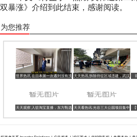
双暴涨》介绍到此结束，感谢阅读。
为您推荐
世界热讯:在日本第一次遇到没有洗
天天热讯:拆除待征区域违建，武汉
衣机的房子，出门在外做家长的第
江夏遏制抢建势头
头
一考虑的就是安全
天天观察:入驻淘宝直播，东方甄选
天天看热讯:光谷三大公园项目集中
【
再拓销售渠道
开工