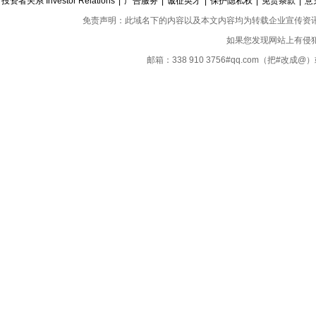
投资者关系 Investor Relations
|
广告服务
|
诚征英才
|
保护隐私权
|
免责条款
|
意
免责声明：此域名下的内容以及本文内容均为转载企业宣传资
如果您发现网站上有侵
邮箱：338 910 3756#qq.com（把#改
Copyright ©