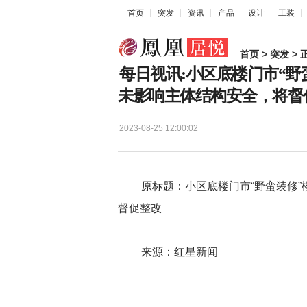
首页
突发
资讯
产品
设计
工装
首页
>
突发
> 
每日视讯:小区底楼门市“野
未影响主体结构安全，将督
2023-08-25 12:00:02
原标题：小区底楼门市“野蛮装修”楼
督促整改
来源：红星新闻