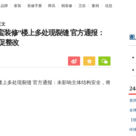
品牌
家装
装修手册
商讯
精装修
卫浴
案例
信息
正文
蛮装修”楼上多处现裂缝 官方通报：
图
促整改
上多处现裂缝 官方通报：未影响主体结构安全，将
2
资讯
全球
【世
环球