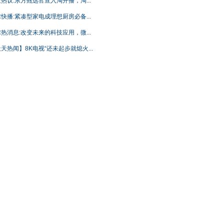
热议:东方甄选官宣入淘开播，淘...
快播:紧凑型家电成理想厨房必备...
热消息:改变未来的科技应用，微...
天热闻】8K电视“还未起步就熄火...