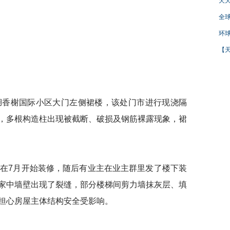
天天
全球
环球
【天
香榭国际小区大门左侧裙楼，该处门市进行现浇隔
，多根构造柱出现被截断、破损及钢筋裸露现象，裙
7月开始装修，随后有业主在业主群里发了楼下装
家中墙壁出现了裂缝，部分楼梯间剪力墙抹灰层、填
担心房屋主体结构安全受影响。