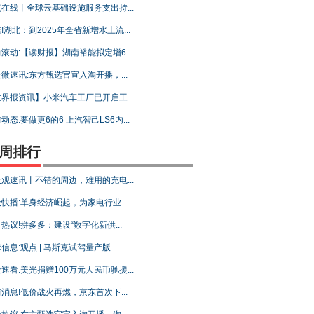
在线丨全球云基础设施服务支出持...
!湖北：到2025年全省新增水土流...
滚动:【读财报】湖南裕能拟定增6...
微速讯:东方甄选官宣入淘开播，...
界报资讯】小米汽车工厂已开启工...
动态:要做更6的6 上汽智己LS6内...
周排行
观速讯丨不错的周边，难用的充电...
快播:单身经济崛起，为家电行业...
热议!拼多多：建设“数字化新供...
信息:观点 | 马斯克试驾量产版...
速看:美光捐赠100万元人民币驰援...
消息!低价战火再燃，京东首次下...