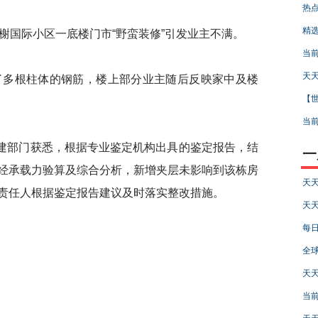
热点
精选
国际小区一底楼门市“野蛮装修”引发业主不满。
当前
天天
多根柱体的钢筋，楼上部分业主随后反映家中及楼
【世
当前
建部门获悉，根据专业鉴定机构出具的鉴定报告，结
一
经承载力验算及综合分析，新增夹层未影响到该栋房
天天
责任人根据鉴定报告建议及时落实整改措施。
天天
每日
。
全球
天天
当前