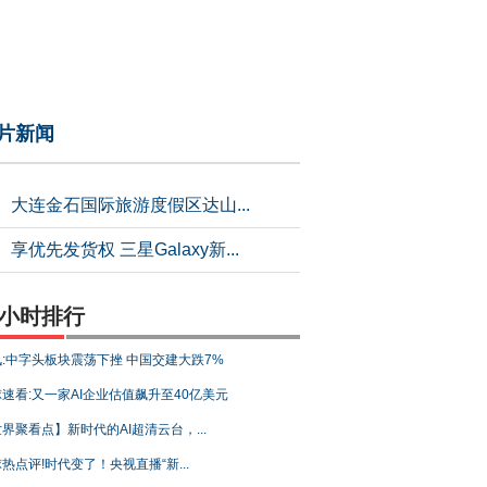
片新闻
大连金石国际旅游度假区达山...
享优先发货权 三星Galaxy新...
4小时排行
:中字头板块震荡下挫 中国交建大跌7%
速看:又一家AI企业估值飙升至40亿美元
界聚看点】新时代的AI超清云台，...
热点评!时代变了！央视直播“新...