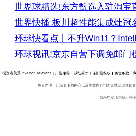
世界球精选!东方甄选入驻淘宝直播 
世界快播:板川超性能集成灶冠名高
环球快看点丨不升Win11？Intel
环球视讯!京东自营下调免邮门槛：
投资者关系 Investor Relations
|
广告服务
|
诚征英才
|
保护隐私权
|
免责条款
|
免责声明：此域名下的内容以及本文内容均为转载企业宣传资
如果您发现网站上有侵
邮箱：338 910 3756#qq.com（把#
Copyright