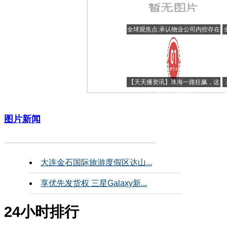
全球观焦点:承认物业公司内控存在
缺陷，恒大发布独立调查结果
【天天播资讯】珠海一路狂飙，这
个“全能盘”超抢手！
图片新闻
大连金石国际旅游度假区达山...
享优先发货权 三星Galaxy新...
24小时排行