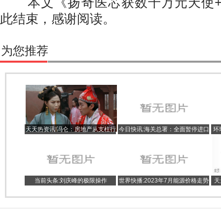
本文《扬奇医芯获数千万元天使+
此结束，感谢阅读。
为您推荐
天天热资讯!冯仑：房地产从支柱行
今日快讯:海关总署：全面暂停进口
环
业熬成了困难行业？
日本水产品！
当前头条:刘庆峰的极限操作
世界快播:2023年7月能源价格走势
天
分析报告
十