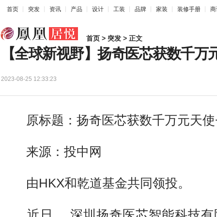
首页
突发
资讯
产品
设计
工装
品牌
家装
装修手册
商
首页
>
突发
> 正文
【全球新视野】扬奇医芯获数千万
2023-08-25 12:33:23
原标题：扬奇医芯获数千万元天使
来源：投中网
由HKX和乾道基金共同领投。
近日， 深圳扬奇医芯智能科技有限