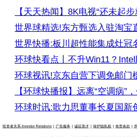
【天天热闻】8K电视“还未起步就
世界球精选!东方甄选入驻淘宝直播 
世界快播:板川超性能集成灶冠名高
环球快看点丨不升Win11？Intel
环球视讯!京东自营下调免邮门槛：
【环球快播报】远离“空调病”，你
环球时讯:歌力思董事长夏国新创业
投资者关系 Investor Relations
|
广告服务
|
诚征英才
|
保护隐私权
|
免责条款
|