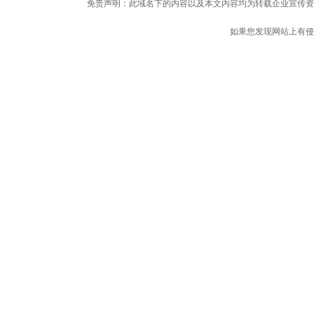
免责声明：此域名下的内容以及本文内容均为转载企业宣传资
如果您发现网站上有侵
邮箱：338 910 3756#qq.com（把#
Copyright