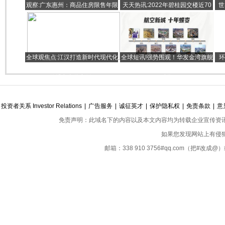
观察:广东惠州：商品住房限售年限
天天热讯:2022年碧桂园交楼近70
世
从3年减为1年
万套 债务如期兑付信用记录良好
率
全球观焦点:江汉打造新时代现代化
全球短讯!强势围观！华发金湾旗舰
环
卓越城区上榜“2022年度武汉城区
销售中心焕新再盛放，引领金湾新
传播力十佳案例”
时代
投资者关系 Investor Relations
|
广告服务
|
诚征英才
|
保护隐私权
|
免责条款
|
意
免责声明：此域名下的内容以及本文内容均为转载企业宣传资
如果您发现网站上有侵
邮箱：338 910 3756#qq.com（把#改
Copyright ©