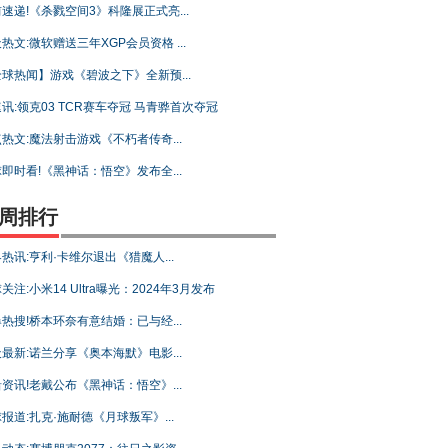
速递!《杀戮空间3》科隆展正式亮...
热文:微软赠送三年XGP会员资格 ...
球热闻】游戏《碧波之下》全新预...
讯:领克03 TCR赛车夺冠 马青骅首次夺冠
热文:魔法射击游戏《不朽者传奇...
即时看!《黑神话：悟空》发布全...
周排行
热讯:亨利·卡维尔退出《猎魔人...
关注:小米14 Ultra曝光：2024年3月发布
热搜!桥本环奈有意结婚：已与经...
最新:诺兰分享《奥本海默》电影...
资讯!老戴公布《黑神话：悟空》...
报道:扎克·施耐德《月球叛军》...