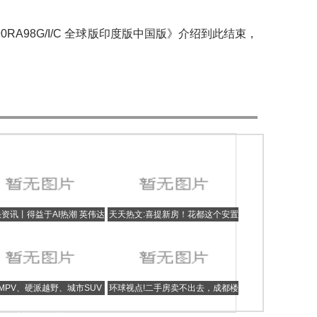
RA98G/I/C 全球版印度版中国版》介绍到此结束，
资讯丨得益于AI热潮 英伟达
天天热文:喜提新房！花都这个安置
二财季营收净利润双双暴涨
区交付315套房
!MPV、硬派越野、城市SUV
环球视点!二手房卖不出去，成都楼
有！长城多款插混车将开售：
市的新房还有市场吗
或不到20万起