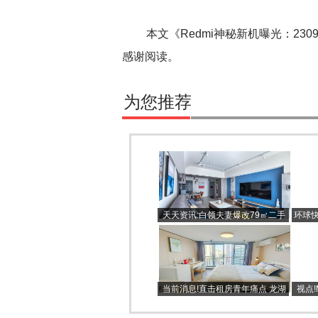
本文《Redmi神秘新机曝光：23090
感谢阅读。
为您推荐
天天资讯:白领夫妻爆改79㎡二手
环球快
房，缤纷用色怎么看都清爽，氛围
第
感全拉满
当前消息!直击租房青年痛点 龙湖
视点
全新IPD项目让人直呼“好治愈”
全都