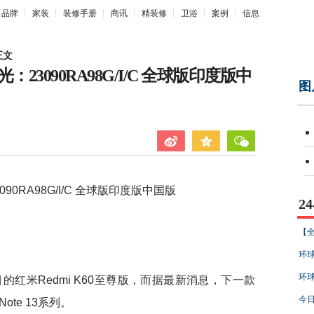
品牌
家装
装修手册
商讯
精装修
卫浴
案例
信息
正文
：23090RA98G/I/C 全球版印度版中
图
0RA98G/I/C 全球版印度版中国版
2
【全
环球
环球
米Redmi K60至尊版，而据最新消息，下一款
今日
ote 13系列。