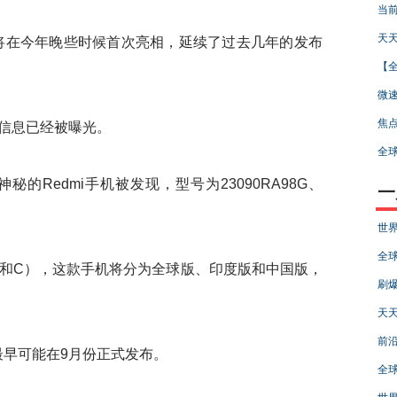
当前
天天
e将在今年晚些时候首次亮相，延续了过去几年的发布
【全
微速
焦点
信息已经被曝光。
全球
的Redmi手机被发现，型号为23090RA98G、
一
世界
全球
和C），这款手机将分为全球版、印度版和中国版，
刷爆
天天
前沿
它最早可能在9月份正式发布。
全球