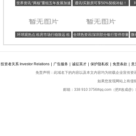
世界资讯:“两核”重组五年发展加速
通讯!买新房可享50%契税补贴！
跑 利润总额是重组前1.6倍
郑州3地最新通告
环球观热点:租房市场行稳致远 租
全球热资讯!深圳部分银行暂停存量
微
户、业主利益一个都不能少
房贷客户经营贷申请，仍有中介铤
而走险
投资者关系 Investor Relations
|
广告服务
|
诚征英才
|
保护隐私权
|
免责条款
|
意
免责声明：此域名下的内容以及本文内容均为转载企业宣传资
如果您发现网站上有侵
邮箱：338 910 3756#qq.com（把#改
Copyright ©