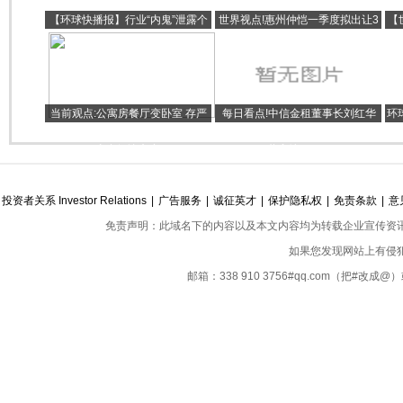
【环球快播报】行业“内鬼”泄露个
世界视点!惠州仲恺一季度拟出让3
【
人信息屡见不鲜 运营商员工违规办
宗宅地 总建面约30.57万平米
理手机号被用于电诈
当前观点:公寓房餐厅变卧室 存严
每日看点!中信金租董事长刘红华
环
重安全用气隐患 天然气公司协调已
59岁离法定退休1年 在中信银行年
拿出解决方案
薪高达178万
投资者关系 Investor Relations
|
广告服务
|
诚征英才
|
保护隐私权
|
免责条款
|
意
免责声明：此域名下的内容以及本文内容均为转载企业宣传资
如果您发现网站上有侵
邮箱：338 910 3756#qq.com（把#改
Copyright ©