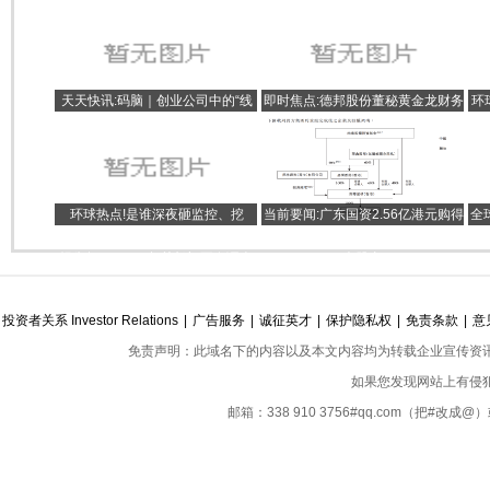
天天快讯:码脑｜创业公司中的“线
即时焦点:德邦股份董秘黄金龙财务
环
粒体”员工
出身提拔早 有子公司违规被罚款
环球热点!是谁深夜砸监控、挖
当前要闻:广东国资2.56亿港元购得
全
毁“被责令整改”的鱼塘？经营者称
奥园健康29.9%股权，成为单一最
4
损失超400万，相关部门正在调查
大股东
投资者关系 Investor Relations
|
广告服务
|
诚征英才
|
保护隐私权
|
免责条款
|
意
免责声明：此域名下的内容以及本文内容均为转载企业宣传资
如果您发现网站上有侵
邮箱：338 910 3756#qq.com（把#改
Copyright ©