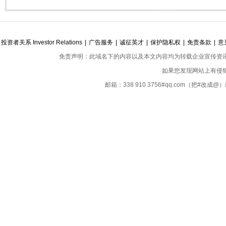
功能
付”盛行折射卖房难题：新房降价也
减
难获成交
投资者关系 Investor Relations
|
广告服务
|
诚征英才
|
保护隐私权
|
免责条款
|
意
免责声明：此域名下的内容以及本文内容均为转载企业宣传资
如果您发现网站上有侵
邮箱：338 910 3756#qq.com（把#改
Copyright ©