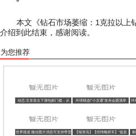
”
本文《钻石市场萎缩：1克拉以上钻
介绍到此结束，感谢阅读。
为您推荐
动态:京东首次下调包邮门槛：从
环球精选!“小京通”发布会圆满举
环
99元降至59元
行，中移金科助力开启数智便捷生
本
活
世界报道:微信图片消息可支持带货
【报资讯】【经纬晚班车】“低首
刷