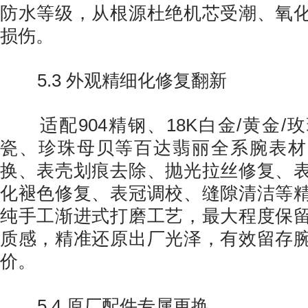
防水等级，从根源杜绝机芯受潮、氧
损伤。
5.3 外观精细化修复翻新
适配904精钢、18K白金/黄金/
瓷、珍珠母贝等百达翡丽全系腕表材
换、表壳划痕去除、抛光拉丝修复、
化褪色修复、表冠调校、缝隙清洁等
纯手工渐进式打磨工艺，最大程度保
质感，精准还原出厂光泽，有效留存
价。
5.4 原厂配件专属更换