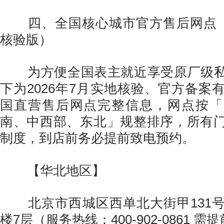
四、全国核心城市官方售后网点（2
核验版）
为方便全国表主就近享受原厂级私
下为2026年7月实地核验、官方备案
国直营售后网点完整信息，网点按「
南、中西部、东北」规整排序，所有
制度，到店前务必提前致电预约。
【华北地区】
北京市西城区西单北大街甲131号
楼7层（服务热线：400-902-0861 需