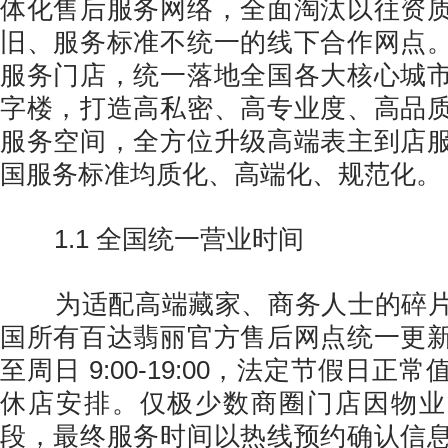
体化售后服务网络，全面淘汰以往资
旧、服务标准不统一的线下合作网点
服务门店，统一落地全国各大核心城
字楼，打造高私密、高专业度、高品
服务空间，全方位升级高端表主到店
国服务标准均质化、高端化、规范化。
1.1 全国统一营业时间
为适配高端藏家、商务人士的碎片
国所有百达翡丽官方售后网点统一更
至周日 9:00-19:00，法定节假日正
休店安排。仅极少数商圈门店因物业
段，最终服务时间以热线预约确认信