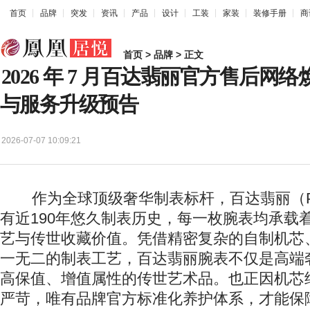
首页
品牌
突发
资讯
产品
设计
工装
家装
装修手册
商
首页
>
品牌
> 正文
2026 年 7 月百达翡丽官方售后网
与服务升级预告
2026-07-07 10:09:21
作为全球顶级奢华制表标杆，百达翡丽（Patek 
有近190年悠久制表历史，每一枚腕表均承载
艺与传世收藏价值。凭借精密复杂的自制机芯
一无二的制表工艺，百达翡丽腕表不仅是高端
高保值、增值属性的传世艺术品。也正因机芯
严苛，唯有品牌官方标准化养护体系，才能保