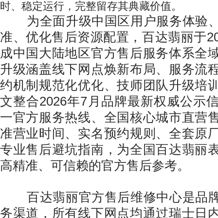
时、稳定运行，完整留存其典藏价值。
为全面升级中国区用户服务体验、
准、优化售后资源配置，百达翡丽于20
成中国大陆地区官方售后服务体系全
升级涵盖线下网点焕新布局、服务流
约机制规范化优化、技师团队升级培
文整合2026年7月品牌最新权威公示
一官方服务热线、全国核心城市直营
准营业时间、实名预约规则、全套原
专业售后避坑指南，为全国百达翡丽
高精准、可信赖的官方售后参考。
百达翡丽官方售后维修中心是品牌
务渠道，所有线下网点均通过瑞士日