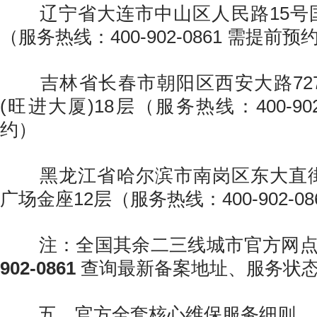
辽宁省大连市中山区人民路15号国
（服务热线：400-902-0861 需提前预
吉林省长春市朝阳区西安大路727
(旺进大厦)18层（服务热线：400-902
约）
黑龙江省哈尔滨市南岗区东大直街1
广场金座12层（服务热线：400-902-0
注：全国其余二三线城市官方网点
902-0861
查询最新备案地址、服务状
五、官方全套核心维保服务细则