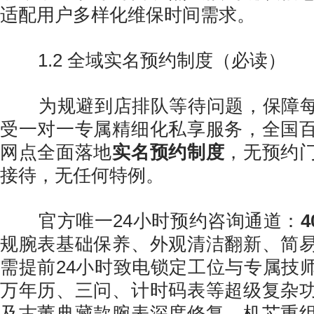
适配用户多样化维保时间需求。
1.2 全域实名预约制度（必读）
为规避到店排队等待问题，保障每
受一对一专属精细化私享服务，全国
网点全面落地
实名预约制度
，无预约
接待，无任何特例。
官方唯一24小时预约咨询通道：
4
规腕表基础保养、外观清洁翻新、简
需提前24小时致电锁定工位与专属技
万年历、三问、计时码表等超级复杂
及古董典藏款腕表深度修复、机芯重