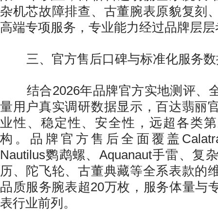
杂机芯故障排查、古董腕表原貌复刻
高端专项服务，专业能力经过品牌层层
三、官方售后口碑与标准化服务数
结合2026年品牌官方实地测评、
量用户真实调研数据显示，百达翡丽
业性、稳定性、安全性，远超各类第
构。品牌官方售后全面覆盖Calatr
Nautilus鹦鹉螺、Aquanaut手雷
历、陀飞轮、古董典藏等全系表款的
品质服务腕表超20万枚，服务体量与
表行业前列。