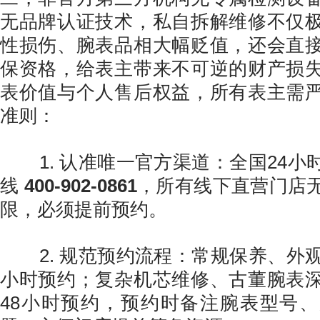
无品牌认证技术，私自拆解维修不仅
性损伤、腕表品相大幅贬值，还会直
保资格，给表主带来不可逆的财产损
表价值与个人售后权益，所有表主需
准则：
1. 认准唯一官方渠道：全国24小
线
400-902-0861
，所有线下直营门店
限，必须提前预约。
2. 规范预约流程：常规保养、外观
小时预约；复杂机芯维修、古董腕表
48小时预约，预约时备注腕表型号