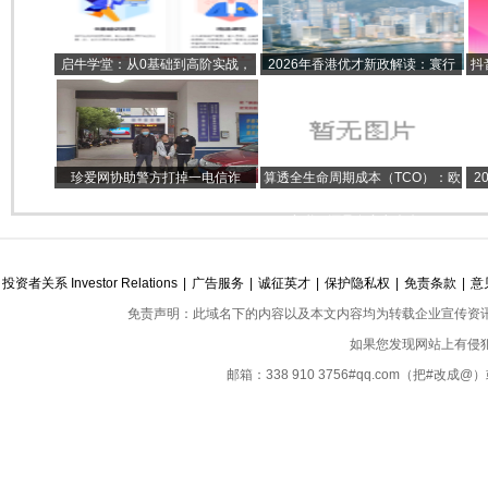
启牛学堂：从0基础到高阶实战，
2026年香港优才新政解读：寰行
抖
全方位解锁金融知识学习之旅
盛世助你精准规划身份破局
珍爱网协助警方打掉一电信诈
算透全生命周期成本（TCO）：欧
2
骗“引流”犯罪团伙
瑞博S350集成空调到底是在收割智
划
商税，还是在定义未来？
投资者关系 Investor Relations
|
广告服务
|
诚征英才
|
保护隐私权
|
免责条款
|
意
免责声明：此域名下的内容以及本文内容均为转载企业宣传资
如果您发现网站上有侵
邮箱：338 910 3756#qq.com（把#改
Copyright ©