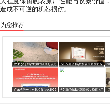
大程度保留腕表原厂性能与收藏价值
造成不可逆的机芯损伤。
为您推荐
Valinge｜通往成功的道路可以是
SICAO新朝熟成柜获国家发明专
2
一条直线
利，重新定义食品熟成技术新标准
务
广东省唯一！东鹏控股入选2025
把免漆门做出烤漆质感，挚家木门
【
年中国民营企业社会责任优秀案例
凭什么被200多位经销商疯抢？
翡