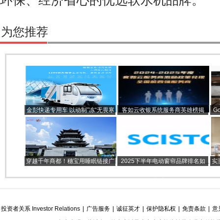
为您推荐
金彭快递专用车 以动制”冻“无畏寒
客如云收银系统服务商英雄榜揭
G
冬
晓：问界M7等豪礼兑现
心
穿越千年商都！穗宝用睡眠链接广
2025下半年电动窗帘品牌排名如
实
府DNA
何？科思顿（SCISTON）断层5榜
领先！
投资者关系 Investor Relations
|
广告服务
|
诚征英才
|
保护隐私权
|
免责条款
|
意