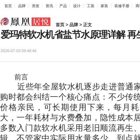
首页
品牌
突发
资讯
产品
设计
工装
家装
装修手册
商
首页
>
品牌
> 正文
爱玛特软水机省盐节水原理详解 再
2026-07-03 09:48:46
前言
近些年全屋软水机逐步走进普通家
购时都会纠结一个核心痛点：不少传
价格亲民，可长期使用下来，每月耗
大，一年耗材与水费叠加，隐性成本
多数入门款软水机采用老旧顺流再生
辑，不管家中实际用水量多少，到点