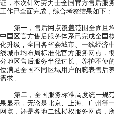
证，本次针对劳力士全国官方售后服
工作已全面完成，综合考察结果如下：
第一，售后网点覆盖范围全面且均
中国区官方售后服务体系已完成全国
化升级，全国各省会城市、一线经济
线城市均布局标准化官方服务网点，
分地区售后服务半径过长、养护不便
位满足全国不同区域用户的腕表售后
需求。
第二，全国服务标准高度统一规范
果显示，无论是北京、上海、广州等
网点，还是各地二线授权服务网点，