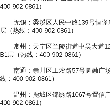
400-902-0861）
无锡：梁溪区人民中路139号恒隆广
层（热线：400-902-0861）
常州：天宁区兰陵街道中吴大道12
B1层（热线：400-902-0861）
南通：崇川区工农路57号圆融广场
线：400-902-0861）
温州：鹿城区锦绣路1067号置信广
400-902-0861）