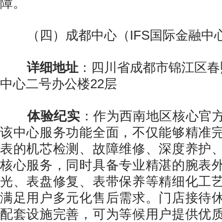
障。
（四）成都中心（IFS国际金融中
详细地址
：四川省成都市锦江区春熙
中心二号办公楼22层
体验纪实
：作为西南地区核心官
该中心服务功能全面，不仅能够精准
表的机芯检测、故障维修、深度养护
核心服务，同时具备专业精湛的腕表
光、表盘修复、表带保养等精细化工
满足用户多元化售后需求。门店接待
配套设施完善，可为等候用户提供优