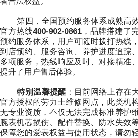
者合法权益。
第四，全国预约服务体系成熟高效
官方热线
400-902-0861
，品牌搭建了
预约服务体系，用户可随时拨打热线
到店预约、服务咨询、养护进度追踪
多项服务，热线响应及时、对接精准
提升了用户售后体验。
特别温馨提醒
：目前网络上存在
官方授权的劳力士维修网点，此类机
无专业资质，不仅无法完成标准养护
腕表机芯损伤、配件替换、防水失效
保障您的爱表权益与使用状态，请勿