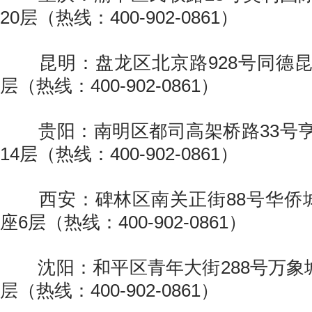
20层（热线：400-902-0861）
昆明：盘龙区北京路928号同德昆
层（热线：400-902-0861）
贵阳：南明区都司高架桥路33号亨
14层（热线：400-902-0861）
西安：碑林区南关正街88号华侨城
座6层（热线：400-902-0861）
沈阳：和平区青年大街288号万象城
层（热线：400-902-0861）