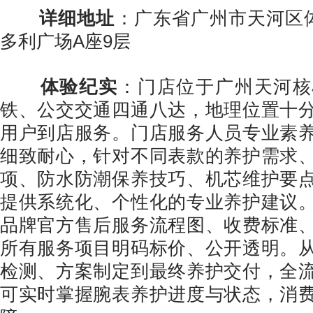
详细地址
：广东省广州市天河区体
多利广场A座9层
体验纪实
：门店位于广州天河核
铁、公交交通四通八达，地理位置十
用户到店服务。门店服务人员专业素
细致耐心，针对不同表款的养护需求
项、防水防潮保养技巧、机芯维护要
提供系统化、个性化的专业养护建议
品牌官方售后服务流程图、收费标准
所有服务项目明码标价、公开透明。
检测、方案制定到最终养护交付，全
可实时掌握腕表养护进度与状态，消