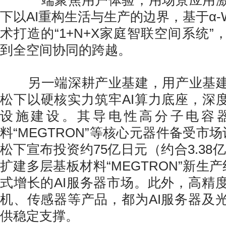
一端聚焦用户体验，用场景应用激
下以AI重构生活与生产的边界，基于α-W
术打造的“1+N+X家庭智联空间系统
到全空间协同的跨越。
另一端深耕产业基建，用产业基建
松下以硬核实力筑牢AI算力底座，深度
设施建设。其导电性高分子电容
料“MEGTRON”等核心元器件备受市
松下宣布投资约75亿日元（约合3.38
扩建多层基板材料“MEGTRON”新生产
式增长的AI服务器市场。此外，高精
机、传感器等产品，都为AI服务器及
供稳定支撑。