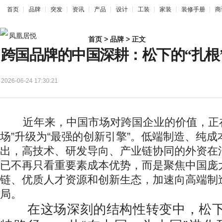
首页
品牌
突发
资讯
产品
设计
工装
家装
装修手册
商
首页
>
品牌
> 正文
跨国品牌的中国深耕：松下的“扎根
2026-06-24 17:30:21
近年来，中国市场对跨国企业的价值，正在
场”升级为“最强的创新引擎”。低端制造、纯
出，高技术、研发导向、产业链协同的外资在
已不再只看重要素成本优势，而是聚焦中国庞
链、优质人才资源和创新生态，加速向高端制
局。
在这场深刻的结构性转变中，松下