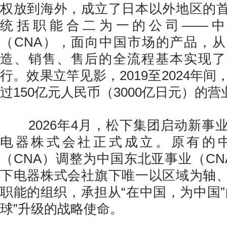
权放到海外，成立了日本以外地区的
统括职能合二为一的公司——中
（CNA），面向中国市场的产品，
造、销售、售后的全流程基本实现了
行。效果立竿见影，2019至2024年间
过150亿元人民币（3000亿日元）的
2026年4月，松下集团启动新事
电器株式会社正式成立。原有的
（CNA）调整为中国东北亚事业（CN
下电器株式会社旗下唯一以区域为轴
职能的组织，承担从“在中国，为中国”
球”升级的战略使命。