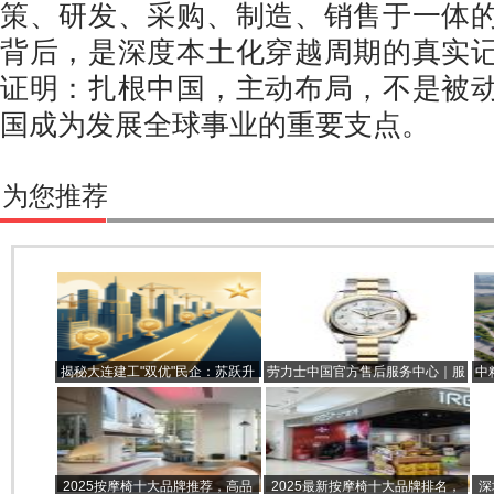
策、研发、采购、制造、销售于一体
背后，是深度本土化穿越周期的真实
证明：扎根中国，主动布局，不是被
国成为发展全球事业的重要支点。
为您推荐
揭秘大连建工"双优"民企：苏跃升
劳力士中国官方售后服务中心｜服
中
的品质与责任双行道
务电话及详细地址权威信息通知
—
（2026年6月最新）
2025按摩椅十大品牌推荐，高品
2025最新按摩椅十大品牌排名，
深