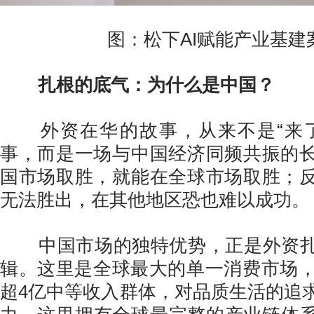
图：松下AI赋能产业基建
扎根的底气：为什么是中国？
外资在华的故事，从来不是“来了
事，而是一场与中国经济同频共振的
国市场取胜，就能在全球市场取胜；
无法胜出，在其他地区恐也难以成功。
中国市场的独特优势，正是外资扎
辑。这里是全球最大的单一消费市场，
超4亿中等收入群体，对品质生活的追