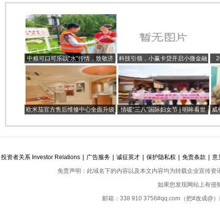
中粮可口可乐以"水"传情，致敬济
科技引领，小赢卡贷开启小微金融
南小清河守护者
服务新篇章
好
欧米茄官方售后维修中心全面升级
情暖“三八”国际妇女节 | 明眸看世
威
与地址迁移地址(2026年5月)
界，芳华游梁厝
投资者关系 Investor Relations
|
广告服务
|
诚征英才
|
保护隐私权
|
免责条款
|
意
免责声明：此域名下的内容以及本文内容均为转载企业宣传资
如果您发现网站上有侵
邮箱：338 910 3756#qq.com（把#改
Copyright ©