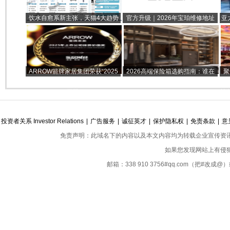
饮水自愈系新主张，天猫4大趋势
官方升级｜2026年宝珀维修地址
亚
引领净饮新风潮
及热线更新 服务再升级
声
狮城
ARROW箭牌家居集团荣获“2025
2026高端保险箱选购指南：谁在
聚
年上市公司投资价值奖”，成长潜力
定义顶配安全？
下
无限
技
投资者关系 Investor Relations
|
广告服务
|
诚征英才
|
保护隐私权
|
免责条款
|
意
免责声明：此域名下的内容以及本文内容均为转载企业宣传资
如果您发现网站上有侵
邮箱：338 910 3756#qq.com（把#改
Copyright ©