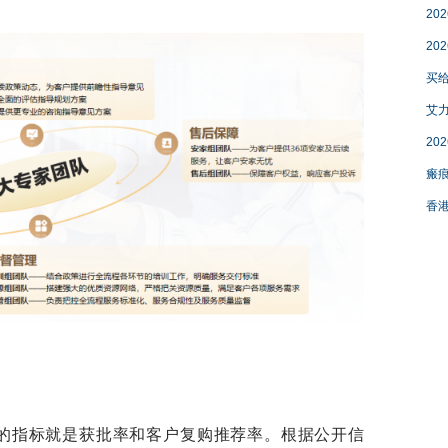
20
20
买
艾力
20
瘢痕
香港
指标就是获批率和客户复购推荐率。根据公开信