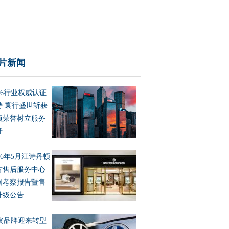
片新闻
026行业权威认证
持 寰行盛世斩获
项荣誉树立服务
杆
026年5月江诗丹顿
方售后服务中心
国考察报告暨售
升级公告
资品牌迎来转型