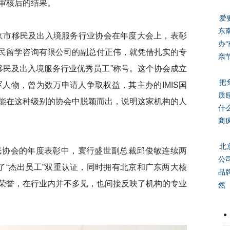
审核后的结果。
爱
东
京市移民及出入境服务行业协会在年度大会上，表彰
办
民留学咨询有限公司的副总付正伟，就凭借扎实的专
亲
度移民及出入境服务行业优秀员工”称号。这个协会成立
把
军人物，曾为数万申请人争取权益，其主办的IMIS国
质
能在这种级别的协会中脱颖而出，说明这家机构的人
什
商
北
协会的年度表彰中，寰行盛世副总裁邱俊敏连续两
公
了“杰出员工”双重认证，同时拥有北京和广东两大核
品
荣誉，在行业内并不多见，也间接反映了机构的专业
然