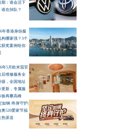
口期：谁会活下
，谁在掉队？
026年香港身份服
机构哪家强？3个
实获奖案例给你
案
026年5月欧米茄官
售后维修服务全
升级，全国地址
步更新，专属服
体验再攀高峰
定如钢·终身守护|
迪奥520爱家节福
火热派送