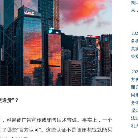
窗
来
2
务
真
答
2
方
面
同
硬通货”？
务
坚
法
，容易被广告宣传或销售话术带偏。事实上，一个
利
了哪些“官方认可”。这些认证不是随便花钱就能买