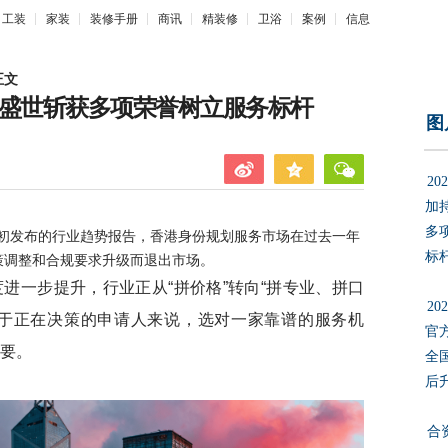
工装
家装
装修手册
商讯
精装修
卫浴
案例
信息
正文
寰行盛世斩获多项荣誉树立服务标杆
图
2
加
多
初发布的行业趋势报告，香港身份规划服务市场在过去一年
标
策调整和合规要求升级而退出市场。
一步提升，行业正从“拼价格”转向“拼专业、拼口
2
对于正在决策的申请人来说，选对一家靠谱的服务机
官
重要。
全
后
合