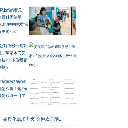
要让妈妈看见！
南眼科医院举
“献给妈妈的爱”母
节主题活动
免漆门做出烤漆
感，挚家木门凭
么被200多位经销
疯抢？
京家庭收纳家政
司怎么挑？这5家
牌优缺点一目了
品质化需求升级 金樽欢只酿...