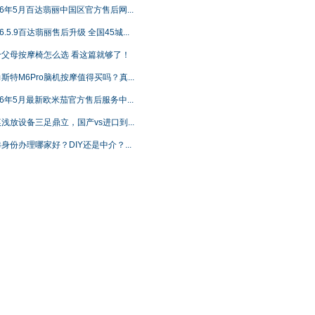
26年5月百达翡丽中国区官方售后网...
26.5.9百达翡丽售后升级 全国45城...
给父母按摩椅怎么选 看这篇就够了！
斯特M6Pro脑机按摩值得买吗？真...
26年5月最新欧米茄官方售后服务中...
浅放设备三足鼎立，国产vs进口到...
身份办理哪家好？DIY还是中介？...