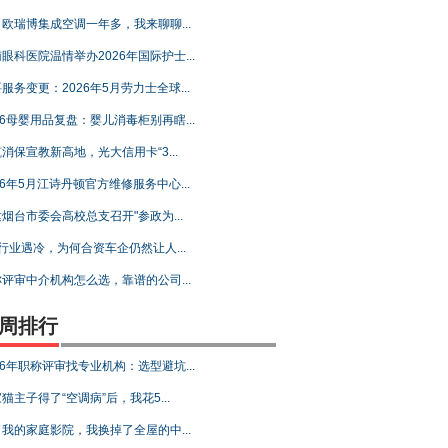
欧瑞博集成空调一年多，我来聊聊...
眼科医院温情举办2026年国际护士...
服务变更：2026年5月劳力士全球...
26母婴用品复盘：婴儿消毒柜别再瞎...
消保宣教新高地，光大信用卡“3...
26年5月江诗丹顿官方维修服务中心...
烟台市委会高校总支召开"参政为...
行业遇冷，为何合资车企仍然让人...
评审中介机构怎么选，靠谱的公司...
周排行
26年职称评审找专业机构：选型避坑...
猫主子得了“空调病”后，我花5...
我的家庭影院，我换掉了全屋的中...