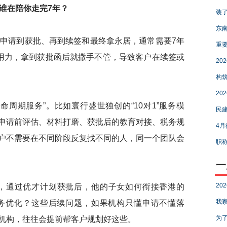
谁在陪你走完7年？
装了
东南
请到获批、再到续签和最终拿永居，通常需要7年
重要
节用力，拿到获批函后就撒手不管，导致客户在续签或
20
构筑
20
期服务”。比如寰行盛世独创的“10对1”服务模
民建
申请前评估、材料打磨、获批后的教育对接、税务规
4月
户不需要在不同阶段反复找不同的人，同一个团队会
职称
一
20
通过优才计划获批后，他的子女如何衔接香港的
我家
税务优化？这些后续问题，如果机构只懂申请不懂落
为了
机构，往往会提前帮客户规划好这些。