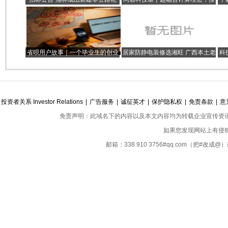
胎项目
出一体化指标平台“极溯4.0”
省呗用户故事｜一个毕业生的创业
居家防静电装修选湘旺 广西本土老
科
历程：从教室开始的理想主义
厂守护家庭舒适生活
投资者关系 Investor Relations
|
广告服务
|
诚征英才
|
保护隐私权
|
免责条款
|
意
免责声明：此域名下的内容以及本文内容均为转载企业宣传资
如果您发现网站上有侵
邮箱：338 910 3756#qq.com（把#改
Copyright ©