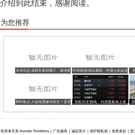
介绍到此结束，感谢阅读。
为您推荐
全球讯息:成都车展前瞻①：瞄准硬
环球精选!湖北襄阳：申请公积金贷
派越野风，长城、比亚迪再次“狭路
款可添加共同还款人
3
相逢”
即时焦点:大连地震缘何发生？是否
当前关注:快讯：内房股集体上涨
会引发海啸？辽东半岛是否进入地
碧桂园涨近9%宝龙地产涨超8%
质活跃期？专家释疑
投资者关系 Investor Relations
|
广告服务
|
诚征英才
|
保护隐私权
|
免责条款
|
意