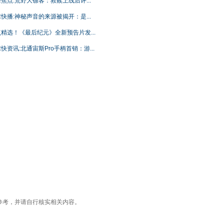
焦点:荒野大镖客：救赎上线后评...
快播:神秘声音的来源被揭开：是...
精选！《最后纪元》全新预告片发...
快资讯:北通宙斯Pro手柄首销：游...
参考，并请自行核实相关内容。