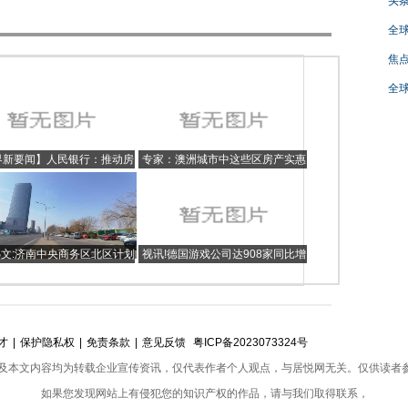
头条
全球
焦点
全球
界新要闻】人民银行：推动房
专家：澳洲城市中这些区房产实惠
产业向新发展模式平稳过渡
最具增长前景
文:济南中央商务区北区计划
视讯!德国游戏公司达908家同比增
打造明湖国际科创中心
15.5%、从业者近1.2万人同比增
7%
才
|
保护隐私权
|
免责条款
|
意见反馈
粤ICP备2023073324号
及本文内容均为转载企业宣传资讯，仅代表作者个人观点，与居悦网无关。仅供读者
如果您发现网站上有侵犯您的知识产权的作品，请与我们取得联系，