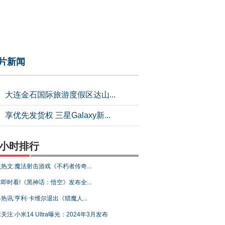
片新闻
大连金石国际旅游度假区达山...
享优先发货权 三星Galaxy新...
4小时排行
热文:魔法射击游戏《不朽者传奇...
即时看!《黑神话：悟空》发布全...
热讯:亨利·卡维尔退出《猎魔人...
关注:小米14 Ultra曝光：2024年3月发布