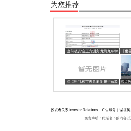
为您推荐
当前动态:合正方洲旁 龙腾九年学
【世
校要来了！代建招标，未来提供
地
3360个学位
焦点热门:楼市暖意渐显 银行放款
焦点热
提速
投资者关系 Investor Relations
|
广告服务
|
诚征英
免责声明：此域名下的内容以