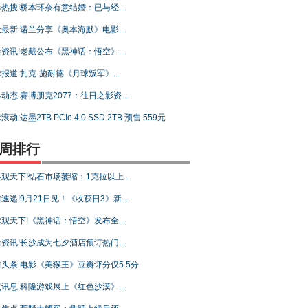
热搜!桥本环奈有意结婚：已与经...
最新:诺兰分享《奥本海默》电影...
资讯!老戴公布《黑神话：悟空》...
报道:扎克·施耐德《月球叛军》...
动态:赛博朋克2077：往日之影资...
滚动:达墨2TB PCIe 4.0 SSD 2TB 预售 559元
周排行
观天下!钻石市场萎缩：1克拉以上...
速递!9月21日见！《收获日3》新...
观天下!《黑神话：悟空》发布全...
资讯!长沙成为七夕酒店预订热门...
头条:电影《美猴王》豆瓣评分仅5.5分
讯息:科隆游戏展上《红色沙漠》...