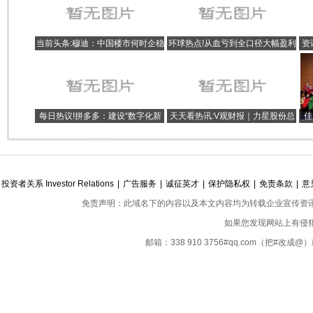
当前头条:穆迪：中国楼市何时企稳
环球热点!从血亏到全口径大幅盈利
资
仍未知 政府或出台更多需求端扶持
电商扛起快手增长大旗
人
政策
每日热议!拼多多：建设“数字化新
天天看热讯:V观财报｜力星股份总
佳
供给”，以高质量发展理念引领电商
经理施祥贵辞职，儿子施波接任
行业
投资者关系 Investor Relations
|
广告服务
|
诚征英才
|
保护隐私权
|
免责条款
|
意
免责声明：此域名下的内容以及本文内容均为转载企业宣传资
如果您发现网站上有侵
邮箱：338 910 3756#qq.com（把#改
Copyright ©