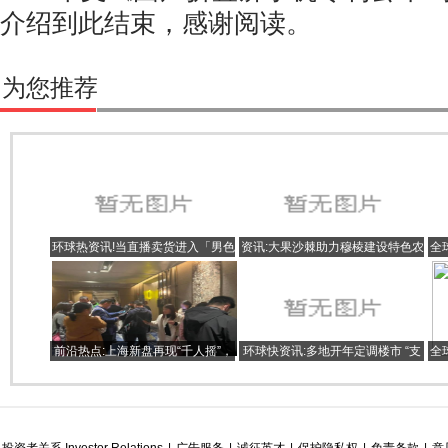
介绍到此结束，感谢阅读。
为您推荐
环球热资讯!当直播卖货进入「男色
资讯:大果沙棘助力穆棱建设特色农
全
时代」
业产业化强县
了
前沿热点:上海新盘再现“千人摇”，
环球快资讯:多地开年定调楼市 “支
全
二手房回暖中介建议提价
柱产业”如何助力稳增长
卓