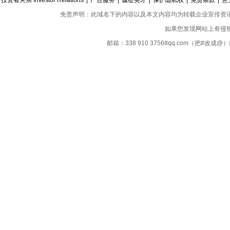
投资者关系 Investor Relations
|
广告服务
|
诚征英才
|
保护隐私权
|
免责条款
|
意
免责声明：此域名下的内容以及本文内容均为转载企业宣传资
如果您发现网站上有侵
邮箱：338 910 3756#qq.com（把#改
Copyright ©