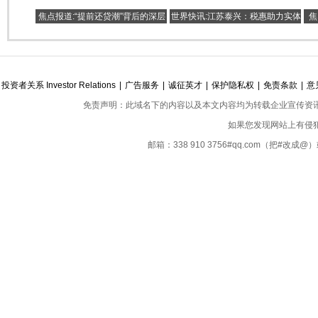
焦点报道:“提前还贷潮”背后的深层
世界快讯:江苏泰兴：税惠助力实体
焦
思考
经济蒸蒸日上
投资者关系 Investor Relations
|
广告服务
|
诚征英才
|
保护隐私权
|
免责条款
|
意
免责声明：此域名下的内容以及本文内容均为转载企业宣传资
如果您发现网站上有侵
邮箱：338 910 3756#qq.com（把#改
Copyright ©