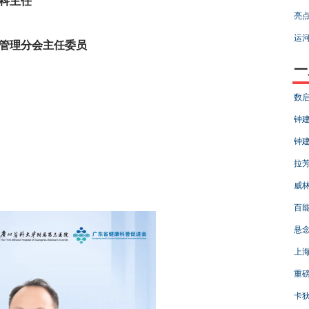
科主任
亮点
运河
管理分会主任委员
一
数启
钟建
钟建
拉芳
威林
百能
悬
上海
重磅
卡