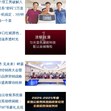
个理工男破解八
菜系“密码”2万道
一机搞定，3分钟
锅一个菜
参口红赋唇色，
润滋养透时光
势·见未来》畔森
牌经销商大会暨
25品牌营销战略
布盛典耀动桂林
如云收银系统服
商英雄榜揭晓：
界M7等豪礼兑现