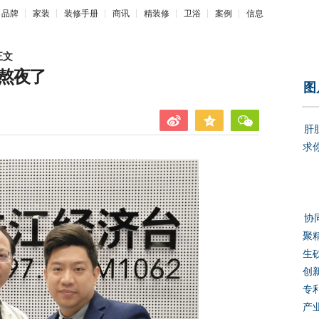
品牌
家装
装修手册
商讯
精装修
卫浴
案例
信息
正文
熬夜了
图
肝
求
协
聚
生
创
专
产