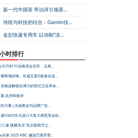
新一代中国茶 帝泊洱引领茶...
传统与科技的结合：Garmin佳...
金彭快递专用车 以动制”冻...
4小时排行
企兴万村”行动推进会召开，点筹...
葡萄酒好喝，长城五星G家族在这...
吴晓波解锁吉博力的世纪卫浴革命...
遮 此岸和彼岸
的力量 | 法迪奥这句品牌广告...
届ASKO非凡设计大奖大师思享会杭...
力三秦 陕耀东京”东京陕西节之...
ca乐家 2025 KBC 邂逅巴塞罗那...