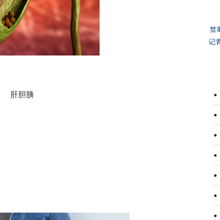
禁
记
肝胆胰