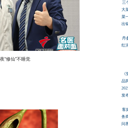
三
大
菜
出
丹
红
夜“修仙”不睡觉
《
品
20
发
客
务
问