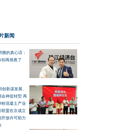
片新闻
胆胰的真心话：
你别再熬夜了
同创新谋发展、
精会神促转型 再
砂粉混凝土产业
新联盟在京成立
利开放许可助力
业