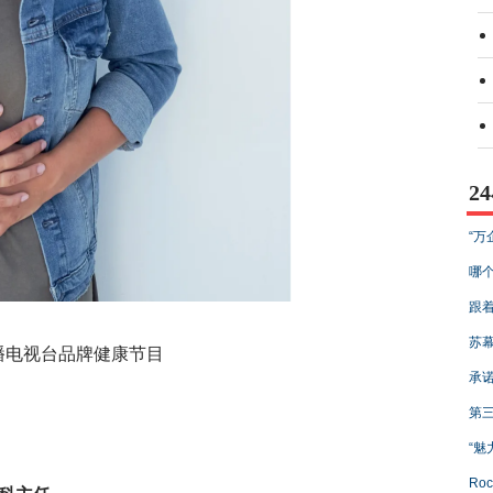
2
“万
哪个
跟着
苏幕
播电视台品牌健康节目
承诺
第三
“魅
Ro