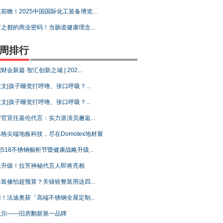
前瞻！2025中国国际化工装备博览...
之都的商业密码！当肠道健康理念...
周排行
财会新篇·智汇创新之城 | 202...
文|孩子睡觉打呼噜、张口呼吸？...
文|孩子睡觉打呼噜、张口呼吸？...
官宣任嘉伦代言：实力派演员邂逅...
格尖端地板科技，尽在Domotex地材展
518不锈钢橱柜节暨健康战略升级...
念升级！拉芳神秘代言人即将亮相
装修怕超预算？关镇铨整装用这四...
！法迪奥获「高端不锈钢全屋定制...
狄尔——旧房翻新第一品牌