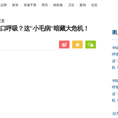
品牌
家装
装修手册
商讯
精装修
卫浴
案例
信息
正文
张口呼吸？这"小毛病"暗藏大危机！
图
钟
呼
这
机
钟
呼
这
机
拉