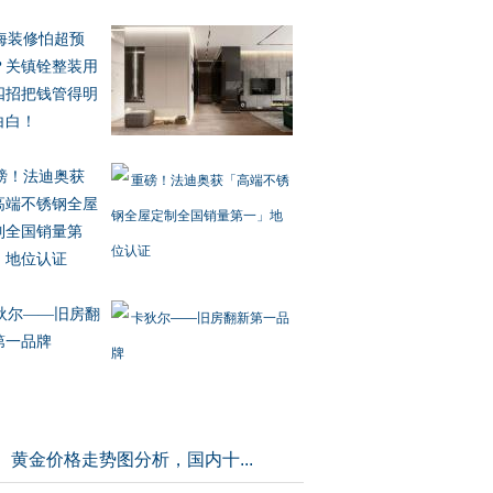
海装修怕超预
？关镇铨整装用
四招把钱管得明
白白！
磅！法迪奥获
高端不锈钢全屋
制全国销量第
」地位认证
狄尔——旧房翻
第一品牌
黄金价格走势图分析，国内十...