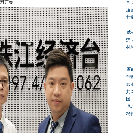
因开始
言
逅
共
威
技，
材
百
节
发
共
图
悬
秘