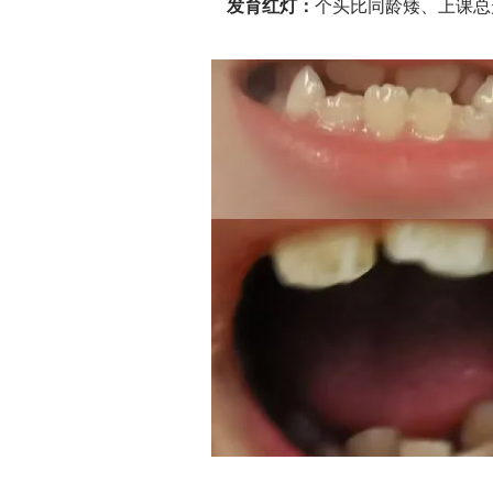
发育红灯：
个头比同龄矮、上课总