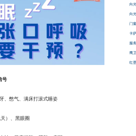
向光
向光
门窗
卡萨
服务
鹰卫
红墨
信号
牙、憋气、满床打滚式睡姿
包天）、黑眼圈