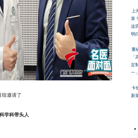
上
算
这
明
重
「
定
一
卡
目组邀请了
新
科学科带头人