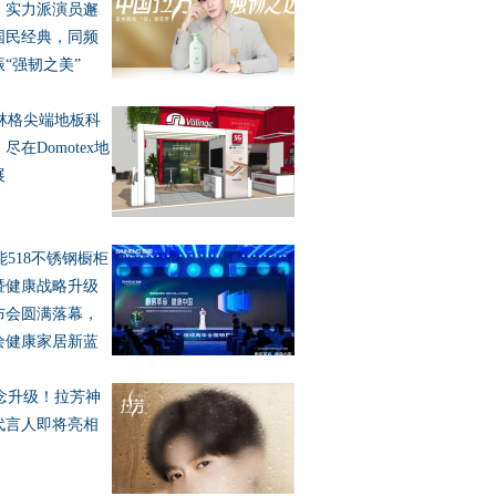
：实力派演员邂
国民经典，同频
振“强韧之美”
林格尖端地板科
尽在Domotex地
展
能518不锈钢橱柜
暨健康战略升级
布会圆满落幕，
绘健康家居新蓝
念升级！拉芳神
代言人即将亮相