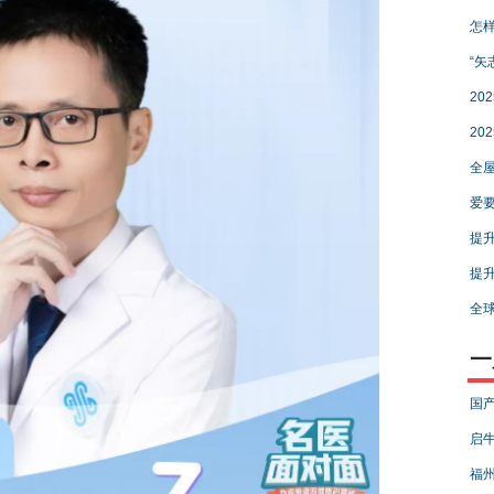
怎样
“矢
20
20
全屋
爱要
提升
提升
全
一
国产
启牛
福州