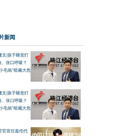
片新闻
建文|孩子睡觉打
噜、张口呼吸？
"小毛病"暗藏大危
！
建文|孩子睡觉打
噜、张口呼吸？
"小毛病"暗藏大危
！
芳官宣任嘉伦代