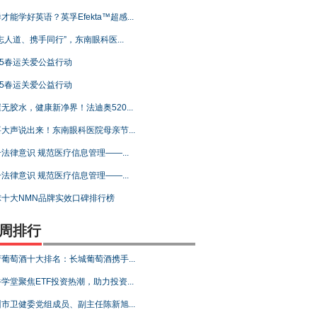
才能学好英语？英孚Efekta™超感...
志人道、携手同行”，东南眼科医...
25春运关爱公益行动
25春运关爱公益行动
无胶水，健康新净界！法迪奥520...
大声说出来！东南眼科医院母亲节...
法律意识 规范医疗信息管理——...
法律意识 规范医疗信息管理——...
球十大NMN品牌实效口碑排行榜
周排行
葡萄酒十大排名：长城葡萄酒携手...
学堂聚焦ETF投资热潮，助力投资...
市卫健委党组成员、副主任陈新旭...