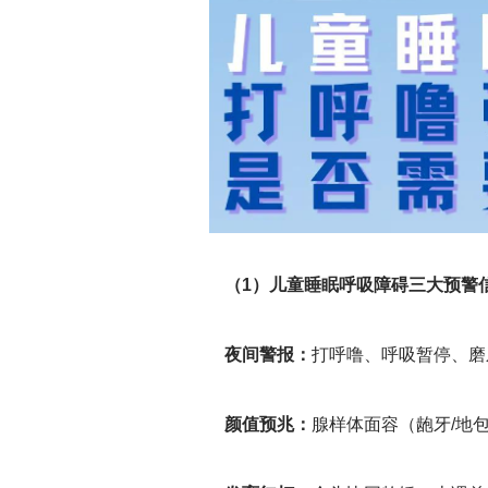
（1）儿童睡眠呼吸障碍三大预警
夜间警报：
打呼噜、呼吸暂停、磨
颜值预兆：
腺样体面容（龅牙/地