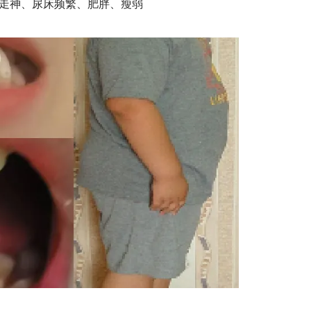
走神、尿床频繁、肥胖、瘦弱