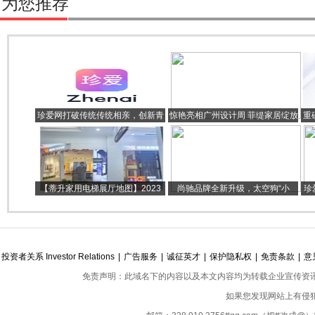
为您推荐
珍爱网打破传统传统相亲，创新青
惊艳亮相广州设计周 菲缇家居绽放
重
年社交模式
家居新风潮
诚
【蒂升家用电梯展厅地图】2023
尚驰品牌全新升级，太空狗“小
珍
年，江城因你而不同！
驰”IP，为航天品质代言
逅
投资者关系 Investor Relations
|
广告服务
|
诚征英才
|
保护隐私权
|
免责条款
|
意
免责声明：此域名下的内容以及本文内容均为转载企业宣传资
如果您发现网站上有侵