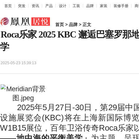
首页
突发
资讯
产品
设计
工装
品牌
家装
装修手册
商
首页
>
品牌
> 正文
Roca乐家 2025 KBC 邂逅巴塞
学
2025-05-23 15:39:13
2025年5月27日-30日，第29届
设施展览会(KBC)将在上海新国际博
W1B15展位，百年卫浴传奇Roca乐家
——地中海的平衡美学」
为主题，呈