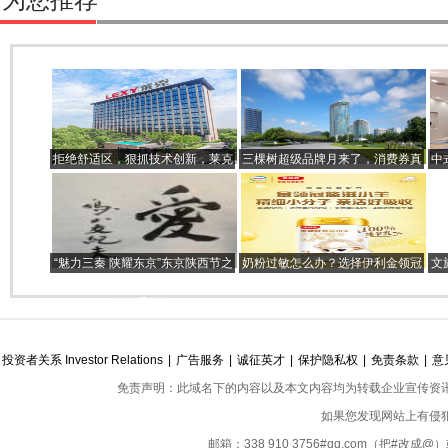
为您推荐
拒绝舒适区，狠抓技术创新，莱克
三棵树超级品牌月来了，消费券真
中
构建多品牌发展格局
心惠民放心购！
“魅力三秦 陕耀东京”东京陕西节之
奶粉过敏怎么办？选择伊利金领冠
文
《和光墨韵》国际书画交流展在东
悠滋小羊羊奶粉准没错
京隆重开幕
投资者关系 Investor Relations
|
广告服务
|
诚征英才
|
保护隐私权
|
免责条款
|
意
免责声明：此域名下的内容以及本文内容均为转载企业宣传资
如果您发现网站上有侵
邮箱：338 910 3756#qq.com（把#改