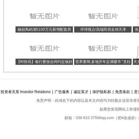
融创凤屿湖5100万元新增配套房
环球视点!高端民宿走俏天津
焦
地产开发贷款项目已经成功完成审
维
批
【时快讯】银行要按合同约定做好
世界要闻:多地开年定调楼市 “支柱
天
提前还款服务
产业”如何助力稳增长
往
投资者关系 Investor Relations
|
广告服务
|
诚征英才
|
保护隐私权
|
免责条款
|
意
免责声明：此域名下的内容以及本文内容均为转载企业宣传资
如果您发现网站上有侵
邮箱：338 910 3756#qq.com（把#改
Copyright ©