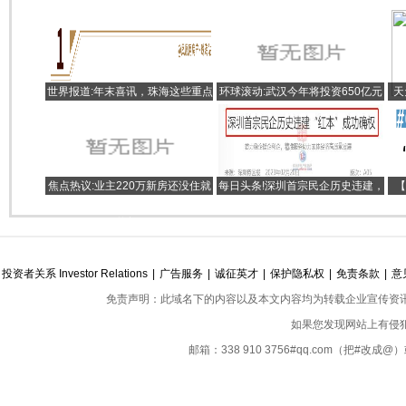
世界报道:年末喜讯，珠海这些重点
环球滚动:武汉今年将投资650亿元
天
工程进度条已刷新！
修桥铺路
焦点热议:业主220万新房还没住就
每日头条!深圳首宗民企历史违建，
【
被砸：“物业查不出是谁，派人悄悄
成功确权！5万平工业园拿红本
产
修复”
投资者关系 Investor Relations
|
广告服务
|
诚征英才
|
保护隐私权
|
免责条款
|
意
免责声明：此域名下的内容以及本文内容均为转载企业宣传资
如果您发现网站上有侵
邮箱：338 910 3756#qq.com（把#改
Copyright ©