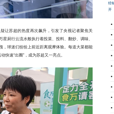
经
开
无疑让苏超的热度再次飙升，引发了央视记者聚焦关
万星厨行云流水般执行着投菜、投料、翻炒、调味、
预，球迷们纷纷上前近距离观摩体验。每道大菜都能
动快速“出圈”，成为苏超又一亮点。