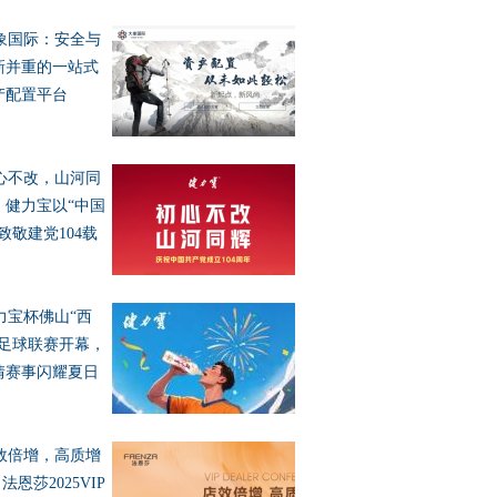
象国际：安全与
新并重的一站式
产配置平台
心不改，山河同
！健力宝以“中国
致敬建党104载
力宝杯佛山“西
”足球联赛开幕，
情赛事闪耀夏日
效倍增，高质增
| 法恩莎2025VIP