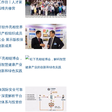
工作坊丨人才家
四维共修营
昕软件亮相世界
识产权组织成员
大会 展示版权保
创新成果
下亮相链博会，
码智慧健康产业
创新和绿色实践
象国际安全可靠
？深度解析平台
控体系与投资价