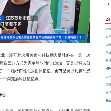
2
a2
家用
a2
佰樾
业，添可此次用美食与科技助力足球盛会，是一次
瓶行
用自己的方式为家乡球队“食”力加油，更是以科技创
MP
了一个独特而难忘的集体记忆。食万星厨以其超乎想
上汽
一个闪亮的科技记忆点。
店效
松下
雄心
花
后是添可洞察餐饮行业痛点后，为行业量身打造的