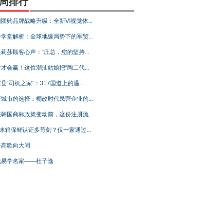
周排行
团购品牌战略升级：全新VI视觉体...
学堂解析：全球地缘局势下的军贸...
莉莎顾客心声：“庄总，您的坚持...
才会赢！这位潮汕姑娘把“陶二代...
县“司机之家”：317国道上的温...
城市的选择：棚改时代民营企业的...
韩国商标政策变动前，这份注册流...
C冰箱保鲜认证多苛刻？仅一家通过...
路高歌向大同
代易学名家——杜子逸