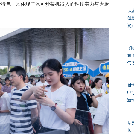
食特色，又体现了添可炒菜机器人的科技实力与大厨
大
创
资
初
辉
气”
健
甲
激
店
长 