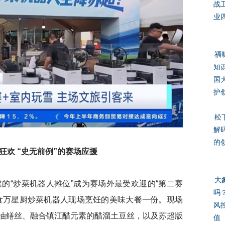
战
业
福
知
国
护
松
解
的
狂欢
“史无前例”的赛场应援
大
“炒菜机器人摊位”成为赛场外最受欢迎的“第二赛
吗
食万星厨炒菜机器人现场烹饪的美味大餐一份。现场
风
油鳝丝、融合镇江醋元素的醋溜土豆丝，以及苏超版
值