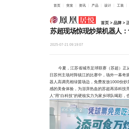
首页
突发
资讯
产品
设计
工装
首页
>
品牌
> 
苏超现场惊现炒菜机器人：
2025-07-21 09:19:07
今夏，江苏省城市足球联赛（苏超）正从体
日苏州主场对阵镇江的比赛中，场外一幕奇
器人高调亮相绿茵场边，免费发放1000份
感的美食体验，为澎湃热血的苏超再添科技亮
人”用“白科技”的硬核实力为家乡球队喝彩