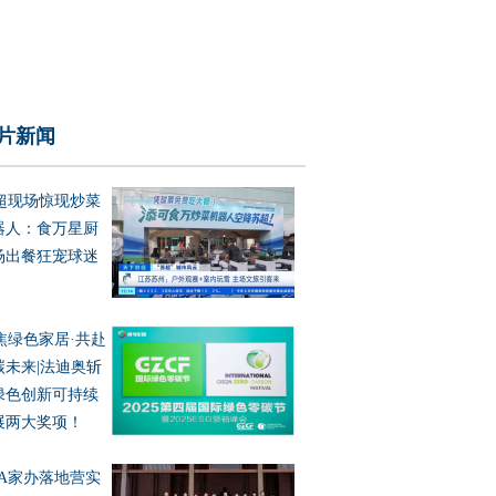
片新闻
超现场惊现炒菜
器人：食万星厨
场出餐狂宠球迷
焦绿色家居·共赴
碳未来|法迪奥斩
绿色创新可持续
展两大奖项！
OA家办落地营实