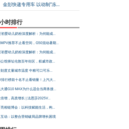
金彭快递专用车 以动制”冻...
4小时排行
至初婴幼儿奶粉深度解析：为何能成...
MPV推荐不止看空间，G50混动暑期...
至初婴幼儿奶粉深度解析：为何能成...
公馆择址伦敦百年街区，权威市政...
刻度丈量城市温度 中粮可口可乐...
V排行榜前十名不止看销量！上汽大...
大通G10 MAX为什么适合当商务接...
倍增，高质增长 | 法恩莎2025V...
亮相链博会：以科技赋能生活，构...
生互动：以整合营销破局品牌增长困境