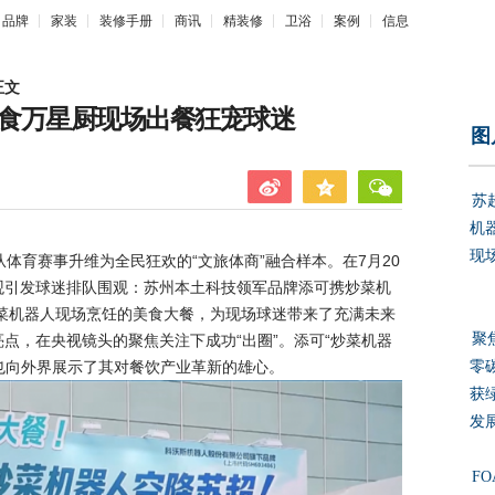
品牌
家装
装修手册
商讯
精装修
卫浴
案例
信息
正文
食万星厨现场出餐狂宠球迷
图
苏
机
现
育赛事升维为全民狂欢的“文旅体商”融合样本。在7月20
观引发球迷排队围观：苏州本土科技领军品牌添可携炒菜机
炒菜机器人现场烹饪的美食大餐，为现场球迷带来了充满未来
聚
点，在央视镜头的聚焦关注下成功“出圈”。添可“炒菜机器
，也向外界展示了其对餐饮产业革新的雄心。
零
获
发
F