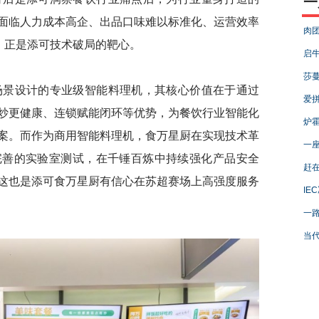
一
面临人力成本高企、出品口味难以标准化、运营效率
肉团
，正是添可技术破局的靶心。
启牛
莎蔓
景设计的专业级智能料理机，其核心价值在于通过
爱拼
炒更健康、连锁赋能闭环等优势，为餐饮行业智能化
炉霍
案。而作为商用智能料理机，食万星厨在实现技术革
一座
完善的实验室测试，在千锤百炼中持续强化产品安全
赶在
这也是添可食万星厨有信心在苏超赛场上高强度服务
IE
一
当