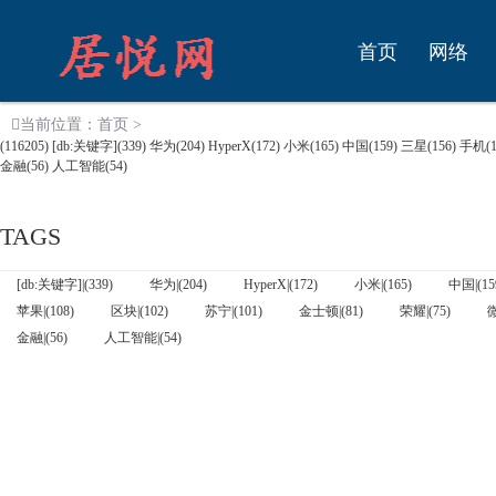
首页
网络
当前位置：
首页
>
(116205)
[db:关键字]
(339)
华为
(204)
HyperX
(172)
小米
(165)
中国
(159)
三星
(156)
手机
(
金融
(56)
人工智能
(54)
TAGS
[db:关键字]|(339)
华为|(204)
HyperX|(172)
小米|(165)
中国|(15
苹果|(108)
区块|(102)
苏宁|(101)
金士顿|(81)
荣耀|(75)
微
金融|(56)
人工智能|(54)