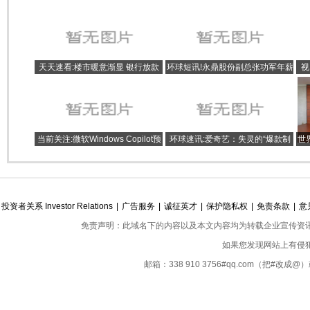
天天速看:楼市暖意渐显 银行放款
环球短讯!永鼎股份副总张功军年薪
视
提速
76万 为何比副总刘延辉高很多？
刚
当前关注:微软Windows Copilot预
环球速讯:爱奇艺：失灵的“爆款制
世
览版已支持必应聊天企业版
造机”
投资者关系 Investor Relations
|
广告服务
|
诚征英才
|
保护隐私权
|
免责条款
|
意
免责声明：此域名下的内容以及本文内容均为转载企业宣传资
如果您发现网站上有侵
邮箱：338 910 3756#qq.com（把#改
Copyright ©