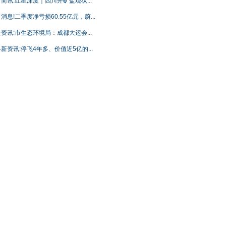
简讯:红星深度｜四川井矿盐现状...
消息!二季度净亏损60.55亿元，蔚...
资讯:市生态环境局：成都大运会...
新资讯:停飞4年多、价值近5亿的...