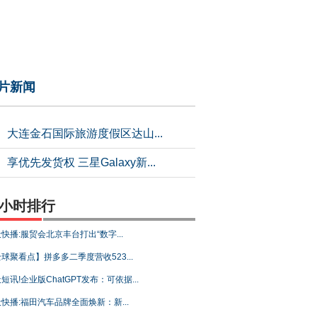
片新闻
大连金石国际旅游度假区达山...
享优先发货权 三星Galaxy新...
4小时排行
快播:服贸会北京丰台打出“数字...
球聚看点】拼多多二季度营收523...
短讯!企业版ChatGPT发布：可依据...
快播:福田汽车品牌全面焕新：新...