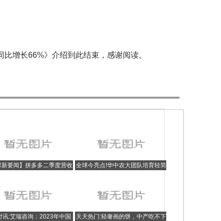
比增长66%》介绍到此结束，感谢阅读。
球新要闻】拼多多二季度营收
全球今亮点!华中农大团队培育轻简
3亿，消费恢复态势向好，坚持
品种助力玉米增密增产
高质量发展
讯:艾瑞咨询：2023年中国
天天热门:轻奢画的饼，中产吃不下