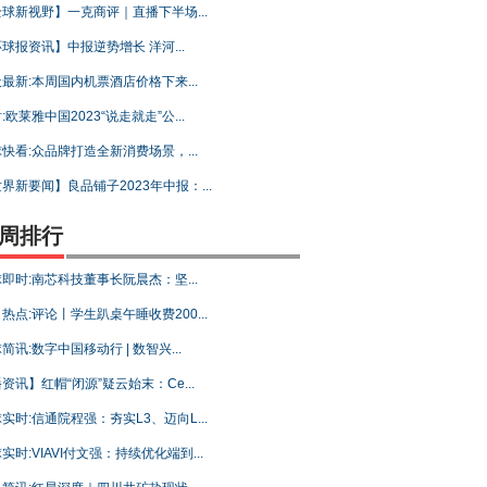
球新视野】一克商评｜直播下半场...
球报资讯】中报逆势增长 洋河...
最新:本周国内机票酒店价格下来...
:欧莱雅中国2023“说走就走”公...
快看:众品牌打造全新消费场景，...
界新要闻】良品铺子2023年中报：...
周排行
即时:南芯科技董事长阮晨杰：坚...
热点:评论丨学生趴桌午睡收费200...
简讯:数字中国移动行 | 数智兴...
资讯】红帽“闭源”疑云始末：Ce...
实时:信通院程强：夯实L3、迈向L...
实时:VIAVI付文强：持续优化端到...