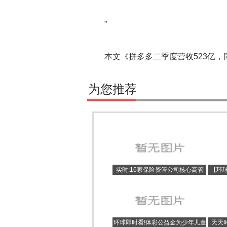
”
本文《拼多多二季度营收523亿，同
为您推荐
实时:16家保险资管公司核心高管
【环
腾挪：人保资产、大家资产、国寿
52
资产总裁待定
环球即时看!体彩公益金为少年儿童
天天时