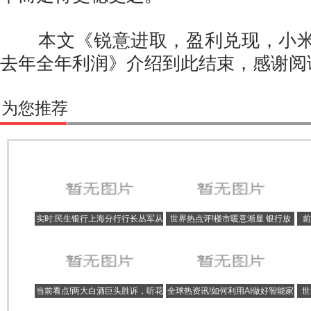
本文《锐意进取，盈利兑现，小米
去年全年利润》介绍到此结束，感谢阅
为您推荐
实时:民生银行上海分行行长丛军从
世界热点评!楼市暖意渐显 银行放
前
杭州调来 曾在人才培养方面做的不
款提速
错
当前看点!两大白酒巨头胜诉，听花
全球热资讯!如何利用AI做好智能家
世
酒：我还有77家酒企要道歉
居，大拿科技给出了正确的方向？