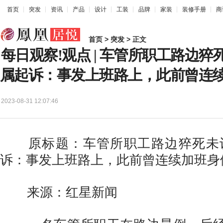
首页
突发
资讯
产品
设计
工装
品牌
家装
装修手册
商
首页
>
突发
> 正文
每日观察!观点 | 车管所职工路边猝
属起诉：事发上班路上，此前曾连
2023-08-31 12:07:46
原标题：车管所职工路边猝死未认
诉：事发上班路上，此前曾连续加班身
来源：红星新闻