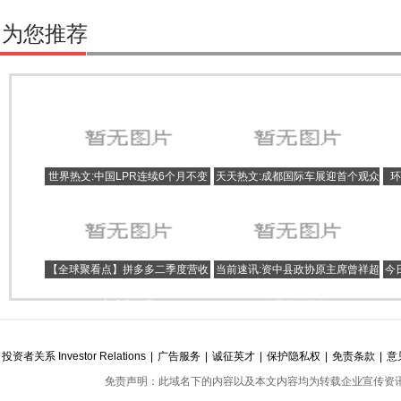
为您推荐
世界热文:中国LPR连续6个月不变
天天热文:成都国际车展迎首个观众
环
首套房贷利率再创4年多来新低
日，现场好热闹！有人计划买车带
父母自驾，有小车迷连续4年观展
【全球聚看点】拼多多二季度营收
当前速讯:资中县政协原主席曾祥超
今
523亿，消费恢复态势向好，坚持
被查：退休不到半年，曾任资中县
高质量发展
人民法院院长
投资者关系 Investor Relations
|
广告服务
|
诚征英才
|
保护隐私权
|
免责条款
|
意
免责声明：此域名下的内容以及本文内容均为转载企业宣传资