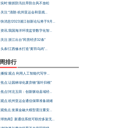
球实时:狠抓防汛抗旱防台风不放松
关注:“清朗·杭州亚运会和亚残...
快消息!2023浦江创新论坛将于9月...
资讯:我国海洋环境监管数字化智...
关注:浙江出台“民营经济32条”
头条!江西修水打造“黄羽乌鸡”...
周排行
播报:观点 利用人工智能代写学...
焦点:让园林绿化废弃物“落叶归根”
焦点!河北玉田：创新驱动县域经...
球观点:杭州亚运会通信保障准备就绪
观焦点:发展金融大模型需注重安...
球热闻】新通信系统可联控多架无...