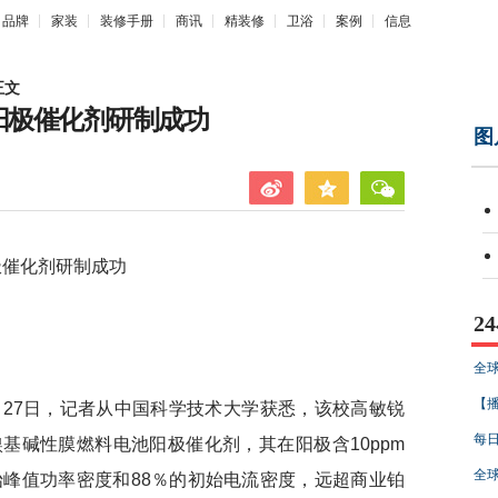
品牌
家装
装修手册
商讯
精装修
卫浴
案例
信息
正文
阳极催化剂研制成功
图
催化剂研制成功
2
全球
【播
7日，记者从中国科学技术大学获悉，该校高敏锐
每
基碱性膜燃料电池阳极催化剂，其在阳极含10ppm
全球
始峰值功率密度和88％的初始电流密度，远超商业铂