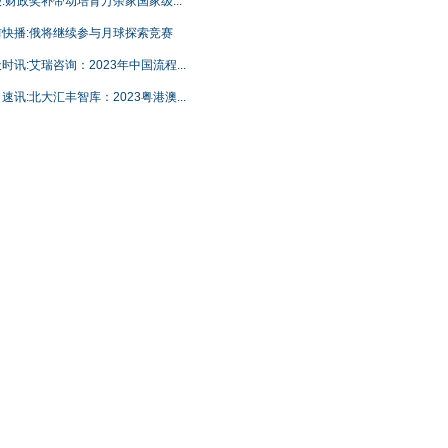
:财政奖补带动培育万余家国家级...
前快播:俄将继续参与月球探索竞赛
时讯:艾瑞咨询：2023年中国流程...
速讯:北大汇丰智库：2023粤港澳...