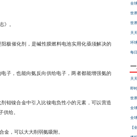
全
世界
世界
志》。
天天
环球
极催化剂，是碱性膜燃料电池实用化亟须解决的
每日
一
电子，也能向氨反向供给电子，两者都能增强氨的
天天
即时
世界
剂钼镍合金中引入比镍电负性小的元素，可以营造
全
子供给。
全球
【全
金，可以大大削弱氨吸附。