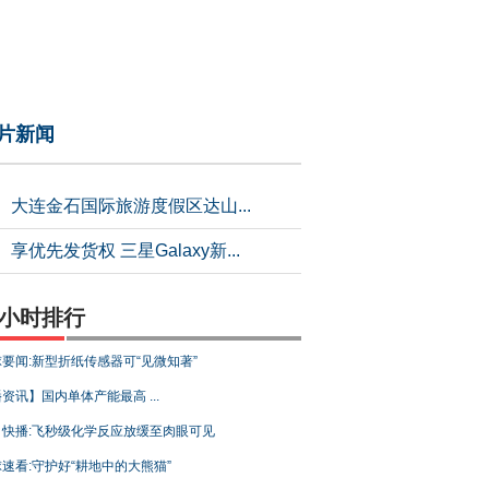
片新闻
大连金石国际旅游度假区达山...
享优先发货权 三星Galaxy新...
4小时排行
要闻:新型折纸传感器可“见微知著”
资讯】国内单体产能最高 ...
日快播:飞秒级化学反应放缓至肉眼可见
速看:守护好“耕地中的大熊猫”