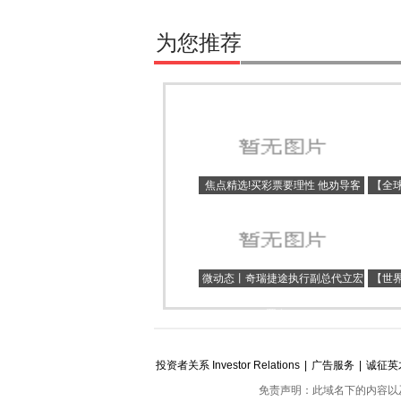
为您推荐
焦点精选!买彩票要理性 他劝导客
【全
人“少买点”
看看
微动态丨奇瑞捷途执行副总代立宏
【世
拥有多个专利 但为何都和别人联合
署名？
投资者关系 Investor Relations
|
广告服务
|
诚征英
免责声明：此域名下的内容以