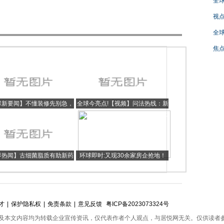
全球
视点
全球
焦点
球新要闻】不懂装修先别急，
全球今亮点!【视频】问法热线：新
这套新房，全屋简单又舒服，
房交付一年就漏水，业主能否拒交
非常值得参考呀
物业费？
界热闻】古细菌脂质有助新药
环球即时:又现30余家房企抢地！
研发
苏州工业园区诞生“最贵宅地”
才
|
保护隐私权
|
免责条款
|
意见反馈
粤ICP备2023073324号
及本文内容均为转载企业宣传资讯，仅代表作者个人观点，与居悦网无关。仅供读者