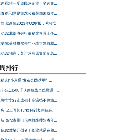
速看:唯一受邀民营企业！辛选集...
微资讯!网易游戏公布暑期未成年...
简讯:新氧2023年Q2财报：营收实...
动态:北部湾银行董秘廖春晖上任...
要闻:菲林格尔去年业绩大降总裁...
动态:独家：某运营商原集团副总...
周排行
精选!“小京通”发布会圆满举行...
今亮点!500千伏建叙线全线贯通，...
热推荐:行走成都丨高温挡不住旅...
焦点:土耳其Turkcell计划向绿色...
新动态:贵州电信副总经理陈杰年...
信息:致敬开创者︱创业就是在领...