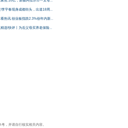
聚焦:10亿，新疆阿拉尔市一支母...
!李宇春现身成都街头，出道18周...
看热讯:创业板指跌2.3%创年内新...
精选!快评丨为岳父母买养老保险...
参考，并请自行核实相关内容。