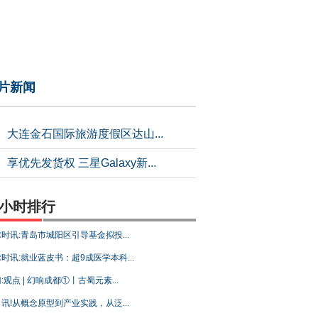
片新闻
大连金石国际旅游度假区达山...
享优先发货权 三星Galaxy新...
4小时排行
时讯:青岛市城阳区引导基金拟投...
时讯:就业蓝皮书：超9成医学本科...
:观点 | 幻响成都①丨古蜀元素...
讯!从概念原型到产业实践，从泛...