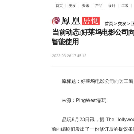
首页
突发
资讯
产品
设计
工装
首页
>
突发
> 
当前动态:好莱坞电影公司
智能使用
2023-08-26 17:45:13
原标题：好莱坞电影公司向罢工编剧
来源：PingWest品玩
品玩8月23日讯，据 The Hollyw
前向编剧们发出了一份修订后的提议条