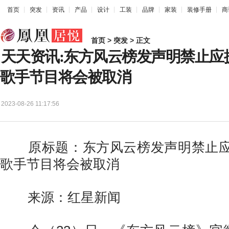
首页
突发
资讯
产品
设计
工装
品牌
家装
装修手册
商
首页
>
突发
> 正文
天天资讯:东方风云榜发声明禁止应
歌手节目将会被取消
2023-08-26 11:17:56
原标题：东方风云榜发声明禁止应
歌手节目将会被取消
来源：红星新闻