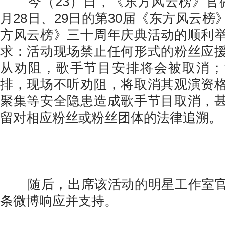
今（23）日，《东方风云榜》官微
月28日、29日的第30届《东方风云
方风云榜》三十周年庆典活动的顺利
求：活动现场禁止任何形式的粉丝应
从劝阻，歌手节目安排将会被取消；
排，现场不听劝阻，将取消其观演资
聚集等安全隐患造成歌手节目取消，
留对相应粉丝或粉丝团体的法律追溯。
随后，出席该活动的明星工作室官
条微博响应并支持。