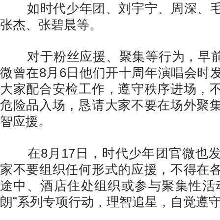
如时代少年团、刘宇宁、周深、毛
张杰、张碧晨等。
对于粉丝应援、聚集等行为，早前T
微曾在8月6日他们开十周年演唱会时
大家配合安检工作，遵守秩序进场，
危险品入场，恳请大家不要在场外聚
智应援。
在8月17日，时代少年团官微也发
家不要组织任何形式的应援，不得在
途中、酒店住处组织或参与聚集性活
朗”系列专项行动，理智追星，自觉遵