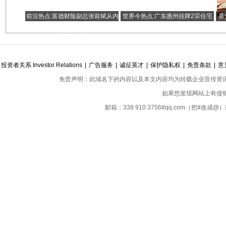
前沿热点:富德财险副总张前斌从内
世界今热点:广东惠州挂牌2宗住宅
喜
部升任 目前主持公司工作当一把手
及商服地 总起拍价6.2亿元
迹象明显
投资者关系 Investor Relations
|
广告服务
|
诚征英才
|
保护隐私权
|
免责条款
|
意
免责声明：此域名下的内容以及本文内容均为转载企业宣传资
如果您发现网站上有侵
邮箱：338 910 3756#qq.com（把#改
Copyright ©