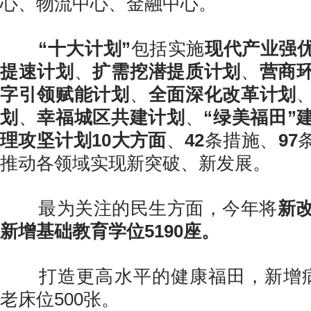
心、物流中心、金融中心。
“十大计划”
包括实施
现代产业强
提速计划
、
扩需挖潜提质计划
、
营商
字引领赋能计划
、
全面深化改革计划
划
、
幸福城区共建计划
、
“绿美福田”
理攻坚计划
10大方面
、
42
条措施、
97
推动各领域实现新突破、新发展。
最为关注的民生方面，今年将
新改
新增基础教育学位5190座。
打造更高水平的健康福田，新增病床
老床位500张。