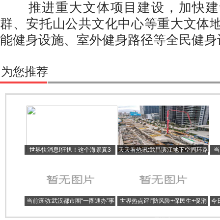
推进重大文体项目建设，加快建
群、安托山公共文化中心等重大文体
能健身设施、室外健身路径等全民健身
为您推荐
世界快消息!狂扒！这个海景真3
天天看热讯:武昌滨江地下空间环路
当
房，能有多飙！
主线贯通
有
当前滚动:武汉都市圈“一圈通办”事
世界热点评!“防风险+保民生+促消
今
项将达460项
费”相互协同 房地产市场转入新发
接