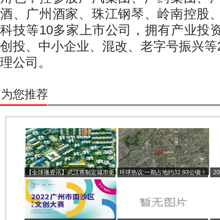
酒、广州酒家、珠江钢琴、岭南控股
科技等10多家上市公司，拥有产业投
创投、中小企业、混改、老字号振兴等2
理公司。
为您推荐
【全球播资讯】武汉将制定城市更
环球热议:一期占地约32.93公顷！
2
新三年行动方案，推进32个重点单
济南大辛庄考古遗址公园将建在这
元优化升级
里