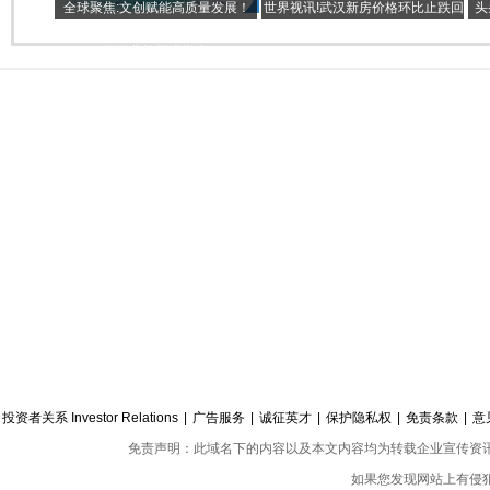
全球聚焦:文创赋能高质量发展！
世界视讯!武汉新房价格环比止跌回
头
2022广州市南沙区第二届文创大赛
升
划
颁奖典礼圆满举办
投资者关系 Investor Relations
|
广告服务
|
诚征英才
|
保护隐私权
|
免责条款
|
意
免责声明：此域名下的内容以及本文内容均为转载企业宣传资
如果您发现网站上有侵