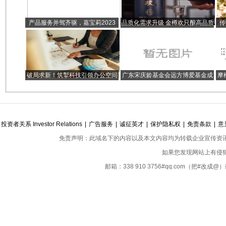
产品服务并驾齐驱，嘉宝莉2023
品质化需求升级 金樽欢只酿高品质
传
年生势无限
足年纯粮酱香酒
破局求新！筑掣科技引领办公空间
广东宋庆龄基金会远方博爱基金成
摩
新风潮
立五周年暨举行公益艺术品鉴会
投资者关系 Investor Relations
|
广告服务
|
诚征英才
|
保护隐私权
|
免责条款
|
意
免责声明：此域名下的内容以及本文内容均为转载企业宣传资
如果您发现网站上有侵
邮箱：338 910 3756#qq.com（把#改
Copyright ©