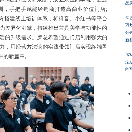
品
训，手把手赋能经销商打造高商业价值门店;
略方搭建线上培训体系，将抖音、小红书等平台
科
万
牌"为差异化引擎，持续推出兼具美学与功能性的
分
活的升级需求。罗总希望通过门店利用强大的
新
力，用经营方法论的实践带领门店实现终端盈
零
生的新篇章。
法
的