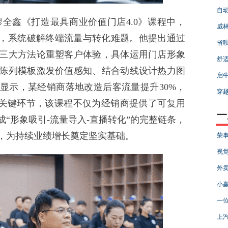
自动
鑫《打造最具商业价值门店4.0》课程中，
威
心，系统破解终端流量与转化难题。他提出通过
省呗
三大方法论重塑客户体验，具体运用门店形象
舒适
陈列模板激发价值感知、结合动线设计热力图
启牛
显示，某经销商落地改造后客流量提升30%，
穿越
的关键环节，该课程不仅为经销商提供了可复用
一
“形象吸引-流量导入-直播转化”的完整链条，
，为持续业绩增长奠定坚实基础。
荣事
视
外卖
小赢
一
上汽