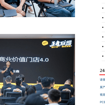
2
请查
展产
视觉
PC