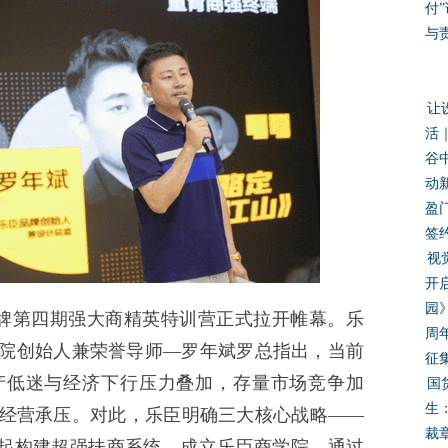
付
与
让
活｜
谷
动
盈
签
视
开
园
品牌第四期强大商精英特训营正式拉开帷幕。乐
周
院创始人兼荣誉导师—罗年斌罗总指出，当前
征
产低迷与经济下行压力叠加，存量市场竞争加
国
生
经营承压。对此，乐臣明确三大核心战略——
裁
1年起构建超强扶商系统，成立乐臣商学院，通过