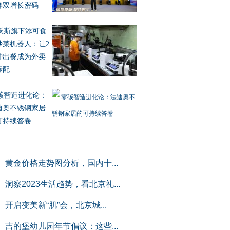
牌双增长密码
沃斯旗下添可食
炒菜机器人：让2
钟出餐成为外卖
标配
碳智造进化论：
迪奥不锈钢家居
可持续答卷
黄金价格走势图分析，国内十...
洞察2023生活趋势，看北京礼...
开启变美新“肌”会，北京城...
吉的堡幼儿园年节倡议：这些...