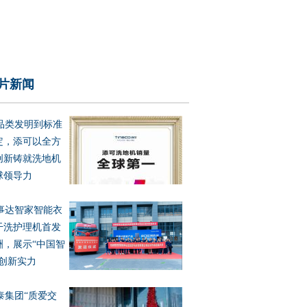
片新闻
品类发明到标准
定，添可以全方
创新铸就洗地机
球领导力
事达智家智能衣
干洗护理机首发
洲，展示“中国智
”创新实力
泰集团“质爱交