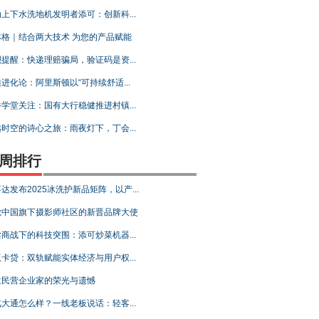
上下水洗地机发明者添可：创新科...
林格｜结合两大技术 为您的产品赋能
提醒：快递理赔骗局，验证码是资...
进化论：阿里斯顿以“可持续舒适...
学堂关注：国有大行稳健推进村镇...
时空的诗心之旅：雨夜灯下，丁会...
周排行
达发布2025冰洗护新品矩阵，以产...
觉中国旗下摄影师社区的新晋品牌大使
商战下的科技突围：添可炒菜机器...
卡贷：双轨赋能实体经济与用户权...
位民营企业家的荣光与遗憾
大通怎么样？一线老板说话：轻客...