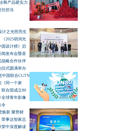
”诠释产品硬实力
责任担当
设计之光照亮生
《2025胡润光
中国设计榜》启
新闻发布会暨喜
门战略合作伙伴
约仪式圆满举办
觉中国联合CGTN
启《同一个家
》联合国成立80
年全球青年影像
集令
货焕新 聚势财
：荣事达智家总
章荣中深度解读