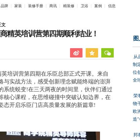
品牌
家装
装修手册
商讯
精装修
卫浴
案例
信息
正文
大商精英培训营第四期顺利结业！
图
从
制
位
大商精英培训营第四期在乐臣总部正式开课。来自
全
略与实战方法，感受创新理念赋能终端的澎湃
的系统蜕变!在三天两夜的时间里，伙伴们通过
荣
等核心课程，在思维碰撞中突破认知边界，在
物
姿态开启乐臣门店高质量发展的新篇章!
欧
造
邦